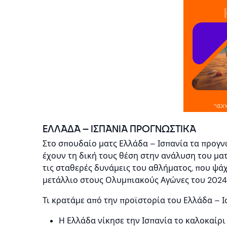
ΕΛΛΑΔΑ – ΙΣΠΑΝΙΑ ΠΡΟΓΝΩΣΤΙΚΑ
Στο σπουδαίο ματς Ελλάδα – Ισπανία τα προγν
έχουν τη δική τους θέση στην ανάλυση του ματ
τις σταθερές δυνάμεις του αθλήματος, που ψά
μετάλλιο στους Ολυμπιακούς Αγώνες του 2024
Τι κρατάμε από την προϊστορία του Ελλάδα – Ι
Η Ελλάδα νίκησε την Ισπανία το καλοκαίρι