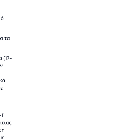
μό
α τα
 (17-
ην
κά
σε
11
ατίας
τη
με