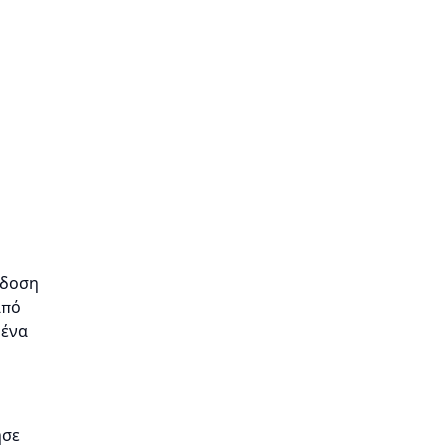
άδοση
από
 ένα
ησε