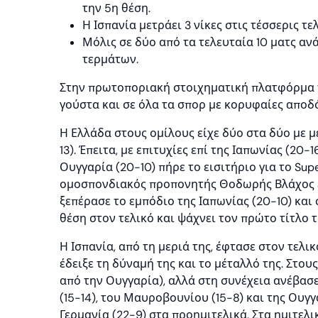
την 5η θέση.
Η Ισπανία μετράει 3 νίκες στις τέσσερις τ
Μόλις σε δύο από τα τελευταία 10 ματς α
τερμάτων.
Στην πρωτοποριακή στοιχηματική πλατφόρμα τ
γούστα και σε όλα τα σπορ με κορυφαίες αποδ
Η Ελλάδα στους ομίλους είχε δύο στα δύο με μ
13). Έπειτα, με επιτυχίες επί της Ιαπωνίας (20
Ουγγαρία (20-10) πήρε το εισιτήριο για το Super
ομοσπονδιακός προπονητής Θοδωρής Βλάχος έδ
ξεπέρασε το εμπόδιο της Ιαπωνίας (20-10) και σ
θέση στον τελικό και ψάχνει τον πρώτο τίτλο τ
Η Ισπανία, από τη μεριά της, έφτασε στον τελι
έδειξε τη δύναμή της και το μέταλλό της. Στους 
από την Ουγγαρία), αλλά στη συνέχεια ανέβασε 
(15-14), του Μαυροβουνίου (15-8) και της Ουγγα
Γερμανία (22-9) στα προημιτελικά. Στα ημιτελι