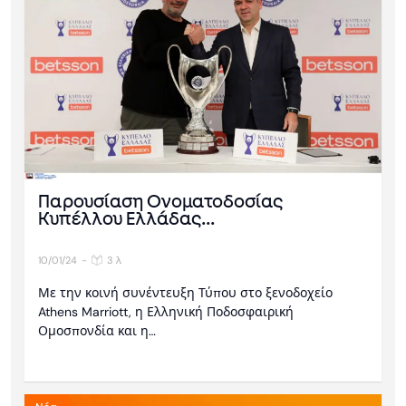
Παρουσίαση Ονοματοδοσίας
Κυπέλλου Ελλάδας...
10/01/24
-
3 λ
Με την κοινή συνέντευξη Τύπου στο ξενοδοχείο
Athens Marriott, η Ελληνική Ποδοσφαιρική
Ομοσπονδία και η…