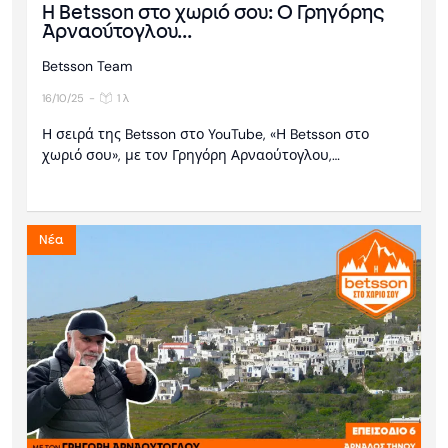
Η Betsson στο χωριό σου: Ο Γρηγόρης
Αρναούτογλου...
Betsson Team
16/10/25
-
1 λ
Η σειρά της Betsson στο YouTube, «Η Betsson στο
χωριό σου», με τον Γρηγόρη Αρναούτογλου,…
Νέα