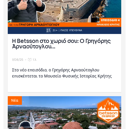
Η Betsson στο χωριό σου: Ο Γρηγόρης
Αρναούτογλου...
1/08/25
-
1 λ
Στο νέο επεισόδιο, ο Γρηγόρης Αρναούτογλου
επισκέπτεται το Μουσείο Φυσικής Ιστορίας Κρήτης
Νέα