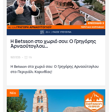
Η Betsson στο χωριό σου: Ο Γρηγόρης
Αρναούτογλου...
11/07/25
-
1 λ
Η Betsson στο χωριό σου: Ο Γρηγόρης Αρναούτογλου
στο Περιγιάλι Κορινθίας!
Νέα