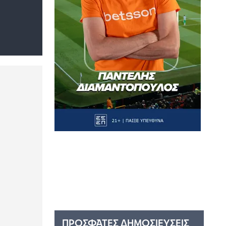
ΠΡΟΣΦΑΤΕΣ ΔΗΜΟΣΙΕΥΣΕΙΣ