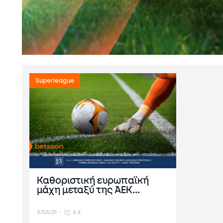
Superleague
Καθοριστική ευρωπαϊκή
μάχη μεταξύ της ΑΕΚ...
5/05/21
-
4 λ