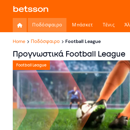
Ποδόσφαιρο
Μπάσκετ
Τένις
Ά
Home
Ποδόσφαιρο
Football League
Προγνωστικά Football League
Football League