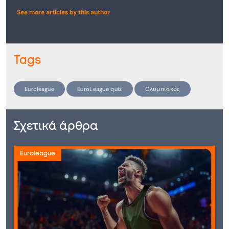
See more articles by this author
Tags
Euroleague
EuroLeague quiz
Ολυμπιακός
Σχετικά άρθρα
Euroleague