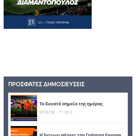
ΠΡΟΣΦΑΤΕΣ ΔΗΜΟΣΙΕΥΣΕΙΣ
Το δυνατό σημείο της ημέρας
9/08/26
25 λ
-
Η Betsson φέρνει την Γρήγορη Εγγραφή με αυτόματη Viva Ταυτοποίηση μέσω gov.gr και αλλάζει το παιχνίδι!