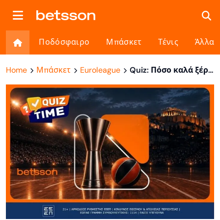
Ποδόσφαιρο
Μπάσκετ
Τένις
Άλλα
Home
Μπάσκετ
Euroleague
Quiz: Πόσο καλά ξέρεις τα Final 4 της Ευρωλίγκας;