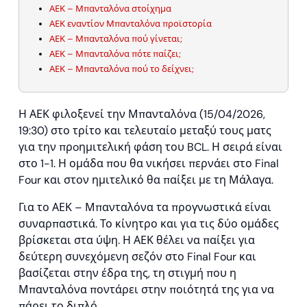
ΑΕΚ – Μπανταλόνα στοίχημα
ΑΕΚ εναντίον Μπανταλόνα προϊστορία
ΑΕΚ – Μπανταλόνα πού γίνεται;
ΑΕΚ – Μπανταλόνα πότε παίζει;
ΑΕΚ – Μπανταλόνα πού το δείχνει;
Η ΑΕΚ φιλοξενεί την Μπανταλόνα (15/04/2026,
19:30) στο τρίτο και τελευταίο μεταξύ τους ματς
για την πρoημιτελική φάση του BCL. Η σειρά είναι
στο 1-1. Η ομάδα που θα νικήσει περνάει στο Final
Four και στον ημιτελικό θα παίξει με τη Μάλαγα.
Για το ΑΕΚ – Μπανταλόνα τα προγνωστικά είναι
συναρπαστικά. Το κίνητρο και για τις δύο ομάδες
βρίσκεται στα ύψη. Η ΑΕΚ θέλει να παίξει για
δεύτερη συνεχόμενη σεζόν στο Final Four και
βασίζεται στην έδρα της, τη στιγμή που η
Μπανταλόνα ποντάρει στην ποιότητά της για να
πάρει το διπλό.