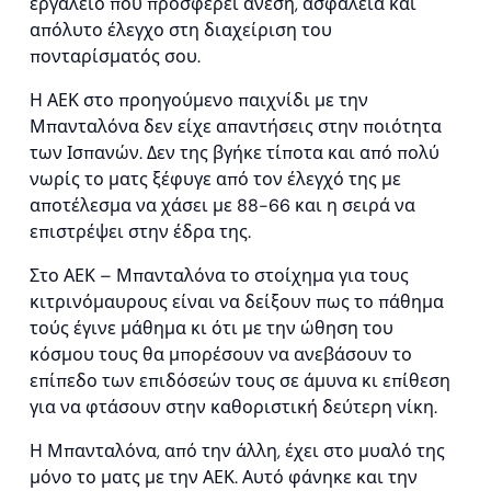
εργαλείο που προσφέρει άνεση, ασφάλεια και
απόλυτο έλεγχο στη διαχείριση του
πονταρίσματός σου.
Η ΑΕΚ στο προηγούμενο παιχνίδι με την
Μπανταλόνα δεν είχε απαντήσεις στην ποιότητα
των Ισπανών. Δεν της βγήκε τίποτα και από πολύ
νωρίς το ματς ξέφυγε από τον έλεγχό της με
αποτέλεσμα να χάσει με 88-66 και η σειρά να
επιστρέψει στην έδρα της.
Στο ΑΕΚ – Μπανταλόνα το στοίχημα για τους
κιτρινόμαυρους είναι να δείξουν πως το πάθημα
τούς έγινε μάθημα κι ότι με την ώθηση του
κόσμου τους θα μπορέσουν να ανεβάσουν το
επίπεδο των επιδόσεών τους σε άμυνα κι επίθεση
για να φτάσουν στην καθοριστική δεύτερη νίκη.
Η Μπανταλόνα, από την άλλη, έχει στο μυαλό της
μόνο το ματς με την ΑΕΚ. Αυτό φάνηκε και την