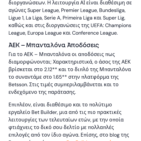
διοργανώσεων. Η λειτουργία ΑΙ είναι διαθέσιμη σε
αγώνες Super League, Premier League, Bundesliga,
Ligue 1, La Liga, Serie A, Primeira Liga και Super Lig,
καθώς και στις διοργανώσεις της UEFA: Champions
League, Europa League και Conference League.
ΑΕΚ – Μπανταλόνα Αποδόσεις
Για το ΑΕΚ – Μπανταλόνα οι αποδόσεις πως
διαμορφώνονται; Χαρακτηριστικά, ο άσος της ΑΕΚ
βρίσκεται στο 2.12** και το διπλό της Μπανταλόνα
το συναντάμε στο 1.65** στην πλατφόρμα της
Betsson. Στις τιμές συμπεριλαμβάνεται και το
ενδεχόμενο της παράτασης.
Επιπλέον, είναι διαθέσιμο και το πολύτιμο
εργαλείο Bet Builder, μια από τις πιο πρακτικές
λειτουργίες των τελευταίων ετών, με την οποία
φτιάχνεις το δικό σου δελτίο με πολλαπλές
επιλογές από τον ίδιο αγώνα. Επίσης, στο blog της