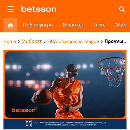
Ποδόσφαιρο
Μπάσκετ
Τένις
Άλλα
Home
Μπάσκετ
FIBA Champions League
Προγνωστικά ΑΕΚ εναντίον Μπανταλόνα (15/04/2026)