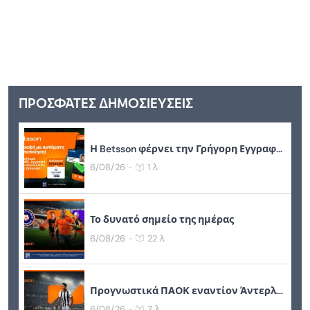
ΠΡΟΣΦΑΤΕΣ ΔΗΜΟΣΙΕΥΣΕΙΣ
Η Betsson φέρνει την Γρήγορη Εγγραφή με αυτόματη Viva Ταυτοποίηση μέσω gov.gr και αλλάζει το παιχνίδι!
6/08/26
1 λ
-
Το δυνατό σημείο της ημέρας
6/08/26
22 λ
-
Προγνωστικά ΠΑΟΚ εναντίον Άντερλεχτ (06/08/2026)
6/08/26
7 λ
-