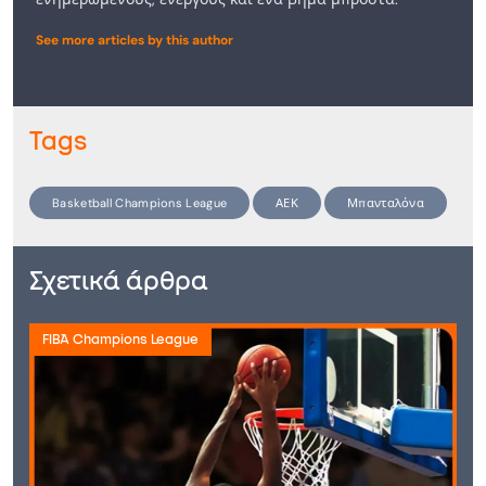
See more articles by this author
Tags
Basketball Champions League
ΑΕΚ
Μπανταλόνα
Σχετικά άρθρα
FIBA Champions League