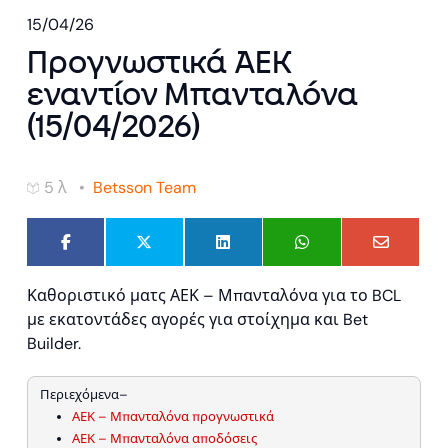
15/04/26
Προγνωστικά ΑΕΚ
εναντίον Μπανταλόνα
(15/04/2026)
5 λ •
Betsson Team
Καθοριστικό ματς ΑΕΚ – Μπανταλόνα για το BCL
με εκατοντάδες αγορές για στοίχημα και Bet
Builder.
Περιεχόμενα
ΑΕΚ – Μπανταλόνα προγνωστικά
ΑΕΚ – Μπανταλόνα αποδόσεις