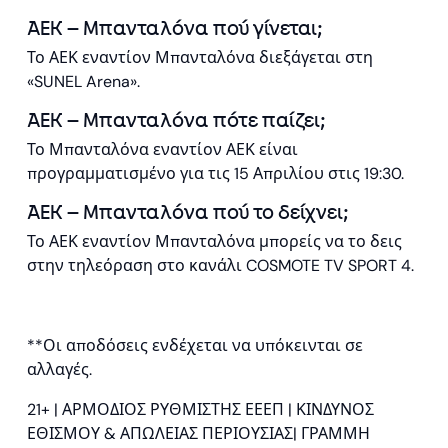
ΑΕΚ – Μπανταλόνα πού γίνεται;
Το ΑΕΚ εναντίον Μπανταλόνα διεξάγεται στη
«SUNEL Arena».
ΑΕΚ – Μπανταλόνα πότε παίζει;
Το Μπανταλόνα εναντίον ΑΕΚ είναι
προγραμματισμένο για τις 15 Απριλίου στις 19:30.
ΑΕΚ – Μπανταλόνα πού το δείχνει;
Το ΑΕΚ εναντίον Μπανταλόνα μπορείς να το δεις
στην τηλεόραση στο κανάλι COSMOTE TV SPORT 4.
**Οι αποδόσεις ενδέχεται να υπόκεινται σε
αλλαγές.
21+ | ΑΡΜΟΔΙΟΣ ΡΥΘΜΙΣΤΗΣ ΕΕΕΠ | ΚΙΝΔΥΝΟΣ
ΕΘΙΣΜΟΥ & ΑΠΩΛΕΙΑΣ ΠΕΡΙΟΥΣΙΑΣ| ΓΡΑΜΜΗ