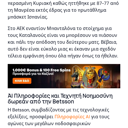
περασμένη Κυριακή καθώς ηττήθηκε με 87-77 από
τη Μανρέσα εκτός έδρας για το πρωτάθλημα
μπάσκετ Ισπανίας.
Στο ΑΕΚ εναντίον Μπανταλόνα το στοίχημα για
τους Καταλανούς είναι να μπορέσουν να πιάσουν
και πάλι την απόδοση του δεύτερου ματς. Βέβαια,
αυτό δεν είναι εύκολο μιας κι έκαναν μια σχεδόν
τέλεια εμφάνιση όπου όλα πήγαν όπως τα ήθελαν.
ΑΙ Πληροφορίες και Τεχνητή Νοημοσύνη
δωρεάν από την Betsson
Η Betsson, συμβαδίζοντας με τις τεχνολογικές
εξελίξεις, προσφέρει
Πληροφορίες AI
για τους
αγώνες των μεγάλων ποδοσφαιρικών