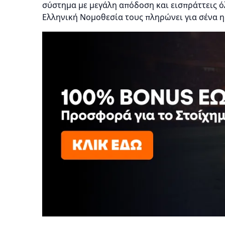
σύστημα με μεγάλη απόδοση και εισπράττεις όλ
Ελληνική Νομοθεσία τους πληρώνει για σένα η 