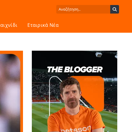
αιχνίδι
Εταιρικά Νέα