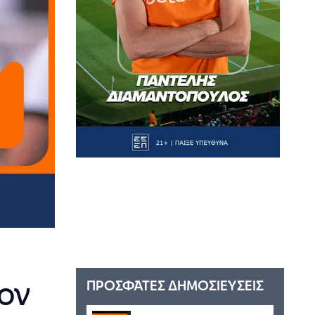
ον
ΠΡΟΣΦΑΤΕΣ ΔΗΜΟΣΙΕΥΣΕΙΣ