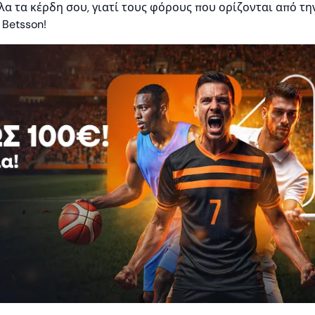
α τα κέρδη σου, γιατί τους φόρους που ορίζονται από τη
Betsson!