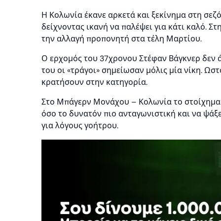
Η Κολωνία έκανε αρκετά και ξεκίνημα στη σεζό
δείχνοντας ικανή να παλέψει για κάτι καλό. Στ
την αλλαγή προπονητή στα τέλη Μαρτίου.
Ο ερχομός του 37χρονου Στέφαν Βάγκνερ δεν άλ
του οι «τράγοι» σημείωσαν μόλις μία νίκη. Ωσ
κρατήσουν στην κατηγορία.
Στο Μπάγερν Μονάχου – Κολωνία το στοίχημα γ
όσο το δυνατόν πιο ανταγωνιστική και να ψάξε
για λόγους γοήτρου.