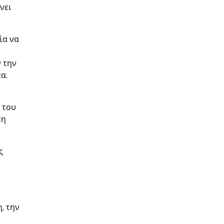
νει
ία να
ν την
α.
 του
τη
ς
, την