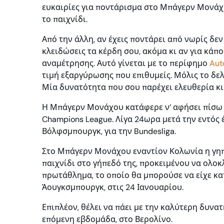
ευκαιρίες για ποντάρισμα στο Μπάγερν Μονάχου
το παιχνίδι.
Από την άλλη, αν έχεις ποντάρει από νωρίς δεν 
κλειδώσεις τα κέρδη σου, ακόμα κι αν για κάπ
αναμέτρησης. Αυτό γίνεται με το περίφημο
Aut
τιμή εξαργύρωσης που επιθυμείς. Μόλις το δελ
Μία δυνατότητα που σου παρέχει ελευθερία κι
Η Μπάγερν Μονάχου κατάφερε ν’ αφήσει πίσω 
Champions League. Λίγα 24ωρα μετά την εντός έ
Βόλφσμπουργκ, για την Bundesliga.
Στο Μπάγερν Μονάχου εναντίον Κολωνία η γηπε
παιχνίδι στο γήπεδό της, προκειμένου να ολοκ
πρωτάθλημα, το οποίο θα μπορούσε να είχε κα
Άουγκσμπουργκ, στις 24 Ιανουαρίου.
Επιπλέον, θέλει να πάει με την καλύτερη δυνα
επόμενη εβδομάδα, στο Βερολίνο.