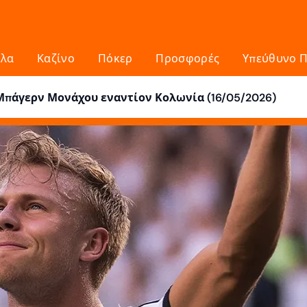
λλα
Καζίνο
Πόκερ
Προσφορές
Υπεύθυνο Π
πάγερν Μονάχου εναντίον Κολωνία (16/05/2026)