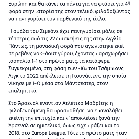
η
Ευρώπη και θα κάνει τα πάντα για να φτάσει για 4
φορά στην ιστορία της στον τελικό, φιλοδοξώντας
να πανηγυρίσει τον παρθενικό της τίτλο.
Η ομάδα του Σιμεόνε έχει πανηγυρίσει μόλις σε
τέσσερις από τις 22 επισκέψεις της στην Αγγλία.
Πάντως, τη μοναδική φορά που αγωνίστηκε εκεί
σε ρεβάνς νοκ-άουτ γύρου, έχοντας παραχωρήσει
ισοπαλία 1-1 στο πρώτο ματς, τα κατάφερε.
Συγκεκριμένα, στη φάση των «16» του Τσάμπιονς
Λιγκ το 2022 απέκλεισε τη Γιουνάιτεντ, την οποία
νίκησε με 1-0 μέσα στο Μάντσεστερ, στον
επαληπτικό.
Στο Άρσεναλ εναντίον Ατλέτικο Μαδρίτης η
φιλοξενούμενη θα προσπαθήσει να επαναλάβει
εκείνη την επιτυχία και ν’ αποκλείσει ξανά την
Άρσεναλ σε ημιτελικό, όπως είχε πράξει και το
2018, στο Europa League. Τότε το πρώτο ματς ήταν