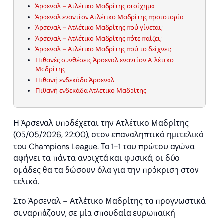
Άρσεναλ – Ατλέτικο Μαδρίτης στοίχημα
Άρσεναλ εναντίον Ατλέτικο Μαδρίτης προϊστορία
Άρσεναλ – Ατλέτικο Μαδρίτης πού γίνεται;
Άρσεναλ – Ατλέτικο Μαδρίτης πότε παίζει;
Άρσεναλ – Ατλέτικο Μαδρίτης πού το δείχνει;
Πιθανές συνθέσεις Άρσεναλ εναντίον Ατλέτικο
Μαδρίτης
Πιθανή ενδεκάδα Άρσεναλ
Πιθανή ενδεκάδα Ατλέτικο Μαδρίτης
Η Άρσεναλ υποδέχεται την Ατλέτικο Μαδρίτης
(05/05/2026, 22:00), στον επαναληπτικό ημιτελικό
του Champions League. Το 1-1 του πρώτου αγώνα
αφήνει τα πάντα ανοιχτά και φυσικά, οι δύο
ομάδες θα τα δώσουν όλα για την πρόκριση στον
τελικό.
Στο Άρσεναλ – Ατλέτικο Μαδρίτης τα προγνωστικά
συναρπάζουν, σε μία σπουδαία ευρωπαϊκή