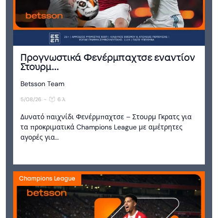
Προγνωστικά Φενέρμπαχτσε εναντίον
Στουρμ...
Betsson Team
5/08/26
-
6 λ
Δυνατό παιχνίδι Φενέρμπαχτσε – Στουρμ Γκρατς για
τα προκριματικά Champions League με αμέτρητες
αγορές για…
Champions League