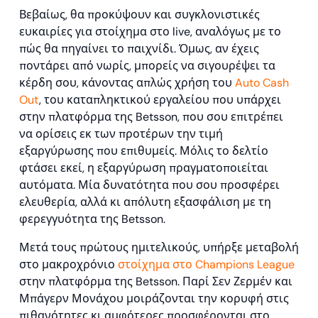
Βεβαίως, θα προκύψουν και συγκλονιστικές
ευκαιρίες για στοίχημα στο live, αναλόγως με το
πώς θα πηγαίνει το παιχνίδι. Όμως, αν έχεις
ποντάρει από νωρίς, μπορείς να σιγουρέψει τα
κέρδη σου, κάνοντας απλώς χρήση του
Auto Cash
Out
, του καταπληκτικού εργαλείου που υπάρχει
στην πλατφόρμα της Betsson, που σου επιτρέπει
να ορίσεις εκ των προτέρων την τιμή
εξαργύρωσης που επιθυμείς. Μόλις το δελτίο
φτάσει εκεί, η εξαργύρωση πραγματοποιείται
αυτόματα. Μία δυνατότητα που σου προσφέρει
ελευθερία, αλλά κι απόλυτη εξασφάλιση με τη
φερεγγυότητα της Betsson.
Μετά τους πρώτους ημιτελικούς, υπήρξε μεταβολή
στο μακροχρόνιο
στοίχημα στο Champions League
στην πλατφόρμα της Betsson. Παρί Σεν Ζερμέν και
Μπάγερν Μονάχου μοιράζονται την κορυφή στις
πιθανότητες κι αμφότερες προσφέρονται στο