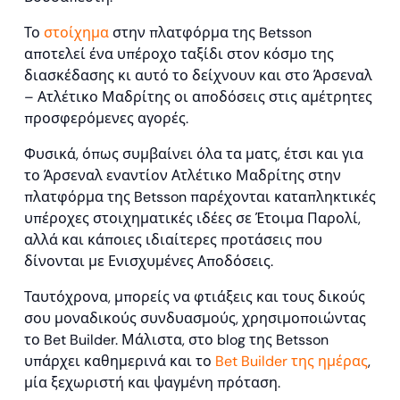
Το
στοίχημα
στην πλατφόρμα της Betsson
αποτελεί ένα υπέροχο ταξίδι στον κόσμο της
διασκέδασης κι αυτό το δείχνουν και στο Άρσεναλ
– Ατλέτικο Μαδρίτης οι αποδόσεις στις αμέτρητες
προσφερόμενες αγορές.
Φυσικά, όπως συμβαίνει όλα τα ματς, έτσι και για
το Άρσεναλ εναντίον Ατλέτικο Μαδρίτης στην
πλατφόρμα της Betsson παρέχονται καταπληκτικές
υπέροχες στοιχηματικές ιδέες σε Έτοιμα Παρολί,
αλλά και κάποιες ιδιαίτερες προτάσεις που
δίνονται με Ενισχυμένες Αποδόσεις.
Ταυτόχρονα, μπορείς να φτιάξεις και τους δικούς
σου μοναδικούς συνδυασμούς, χρησιμοποιώντας
το Bet Builder. Μάλιστα, στο blog της Betsson
υπάρχει καθημερινά και το
Bet Builder της ημέρας
,
μία ξεχωριστή και ψαγμένη πρόταση.