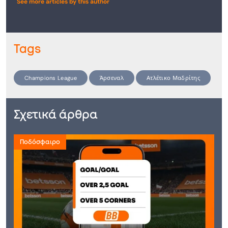
See more articles by this author
Tags
Champions League
Άρσεναλ
Ατλέτικο Μαδρίτης
Σχετικά άρθρα
Ποδόσφαιρο