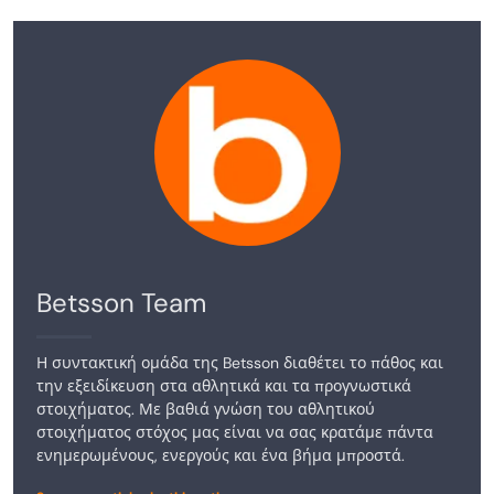
Betsson Team
Η συντακτική ομάδα της Betsson διαθέτει το πάθος και
την εξειδίκευση στα αθλητικά και τα προγνωστικά
στοιχήματος. Με βαθιά γνώση του αθλητικού
στοιχήματος στόχος μας είναι να σας κρατάμε πάντα
ενημερωμένους, ενεργούς και ένα βήμα μπροστά.