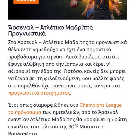
Άρσεναλ – Ατλέτικο Μαδρίτης
Προγνωστικά
Στο Άρσεναλ – Ατλέτικο Μαδρίτης τα προγνωστικά
θέλουν τη γηπεδούχο να έχει ένα σημαντικό
προβάδισμα για τη νίκη. Αυτό βασίζεται στο ότι
έφυγε αλώβητη από την Ισπανία και ξέρει ν’
αξιοποιεί την έδρα της. Ωστόσο, κανείς δεν μπορεί
να ξεγράψει τη φιλοξενούμενη, που πολλές φορές
στο παρελθόν έχει κάνει ανατροπές, κόντρα στα
προγνωστικά στοιχήματος
.
Έτσι όπως διαμορφώθηκε στο
Champions League
το πρόγραμμα
των ημιτελικών, από το Άρσεναλ
εναντίον Ατλέτικο Μαδρίτης θα προκύψει η πρώτη
ης
φιναλίστ του τελικού της 30
Μαΐου στη
Βουδαπέστη.