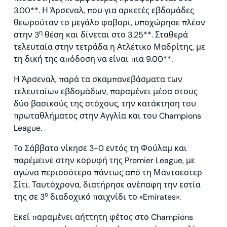
3.00**. Η Άρσεναλ, που για αρκετές εβδομάδες
θεωρούταν το μεγάλο φαβορί, υποχώρησε πλέον
η
στην 3
θέση και δίνεται στο 3.25**. Σταθερά
τελευταία στην τετράδα η Ατλέτικο Μαδρίτης, με
τη δική της απόδοση να είναι πια 9.00**.
Η Άρσεναλ, παρά τα σκαμπανεβάσματα των
τελευταίων εβδομάδων, παραμένει μέσα στους
δύο βασικούς της στόχους, την κατάκτηση του
πρωταθλήματος στην Αγγλία και του Champions
League.
Το Σάββατο νίκησε 3-0 εντός τη Φούλαμ και
παρέμεινε στην κορυφή της Premier League, με
αγώνα περισσότερο πάντως από τη Μάντσεστερ
Σίτι. Ταυτόχρονα, διατήρησε ανέπαφη την εστία
ο
της σε 3
διαδοχικό παιχνίδι το «Emirates».
Εκεί παραμένει αήττητη φέτος στο Champions