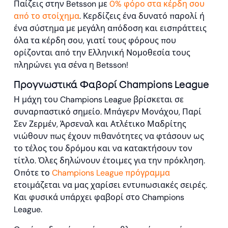
Παίζεις στην Betsson με
0% φόρο στα κέρδη σου
από το στοίχημα
. Κερδίζεις ένα δυνατό παρολί ή
ένα σύστημα με μεγάλη απόδοση και εισπράττεις
όλα τα κέρδη σου, γιατί τους φόρους που
ορίζονται από την Ελληνική Νομοθεσία τους
πληρώνει για σένα η Betsson!
Προγνωστικά Φαβορί Champions League
Η μάχη του Champions League βρίσκεται σε
συναρπαστικό σημείο. Μπάγερν Μονάχου, Παρί
Σεν Ζερμέν, Άρσεναλ και Ατλέτικο Μαδρίτης
νιώθουν πως έχουν πιθανότητες να φτάσουν ως
το τέλος του δρόμου και να κατακτήσουν τον
τίτλο. Όλες δηλώνουν έτοιμες για την πρόκληση.
Οπότε το
Champions League πρόγραμμα
ετοιμάζεται να μας χαρίσει εντυπωσιακές σειρές.
Και φυσικά υπάρχει φαβορί στο Champions
League.