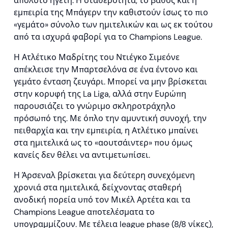
απόλυτο ηγέτη. Η σταθερότητα, το βάθος και η
εμπειρία της Μπάγερν την καθιστούν ίσως το πιο
«γεμάτο» σύνολο των ημιτελικών και ως εκ τούτου
από τα ισχυρά φαβορί για το Champions League.
Η Ατλέτικο Μαδρίτης του Ντιέγκο Σιμεόνε
απέκλεισε την Μπαρτσελόνα σε ένα έντονο και
γεμάτο ένταση ζευγάρι. Μπορεί να μην βρίσκεται
στην κορυφή της La Liga, αλλά στην Ευρώπη
παρουσιάζει το γνώριμο σκληροτράχηλο
πρόσωπό της. Με όπλο την αμυντική συνοχή, την
πειθαρχία και την εμπειρία, η Ατλέτικο μπαίνει
στα ημιτελικά ως το «αουτσάιντερ» που όμως
κανείς δεν θέλει να αντιμετωπίσει.
Η Άρσεναλ βρίσκεται για δεύτερη συνεχόμενη
χρονιά στα ημιτελικά, δείχνοντας σταθερή
ανοδική πορεία υπό τον Μικέλ Αρτέτα και τα
Champions League αποτελέσματα το
υπογραμμίζουν. Με τέλεια league phase (8/8 νίκες),