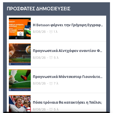
ΠΡΟΣΦΑΤΕΣ ΔΗΜΟΣΙΕΥΣΕΙΣ
Η Betsson φέρνει την Γρήγορη Εγγραφή με αυτόματη Viva Ταυτοποίηση μέσω gov.gr και αλλάζει το παιχνίδι!
8/08/26
1 λ
-
Προγνωστικά Αϊντχόφεν εναντίον Φορτούνα Σιτάρντ (08/08/2026)
8/08/26
5 λ
-
Προγνωστικά Μάντσεστερ Γιουνάιτεντ εναντίον Παρί Σεν Ζερμέν (08/08/2026)
8/08/26
7 λ
-
Πόσα τρόπαια θα κατακτήσει η Τσέλσι;
8/08/26
5 λ
-