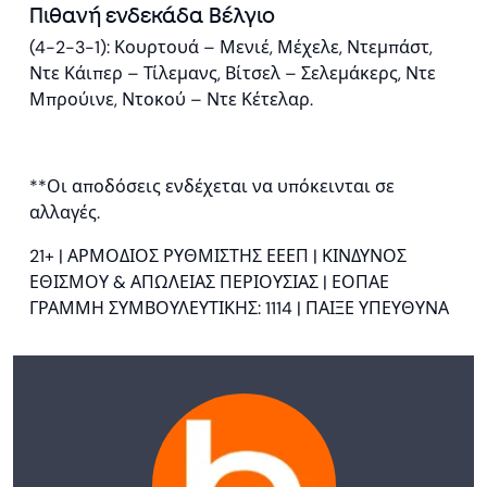
Πιθανή ενδεκάδα Βέλγιο
(4-2-3-1): Κουρτουά – Μενιέ, Μέχελε, Ντεμπάστ,
Ντε Κάιπερ – Τίλεμανς, Βίτσελ – Σελεμάκερς, Ντε
Μπρούινε, Ντοκού – Ντε Κέτελαρ.
**Οι αποδόσεις ενδέχεται να υπόκεινται σε
αλλαγές.
21+ | ΑΡΜΟΔΙΟΣ ΡΥΘΜΙΣΤΗΣ ΕΕΕΠ | ΚΙΝΔΥΝΟΣ
ΕΘΙΣΜΟΥ & ΑΠΩΛΕΙΑΣ ΠΕΡΙΟΥΣΙΑΣ | ΕΟΠΑΕ
ΓΡΑΜΜΗ ΣΥΜΒΟΥΛΕΥΤΙΚΗΣ: 1114 | ΠΑΙΞΕ ΥΠΕΥΘΥΝΑ