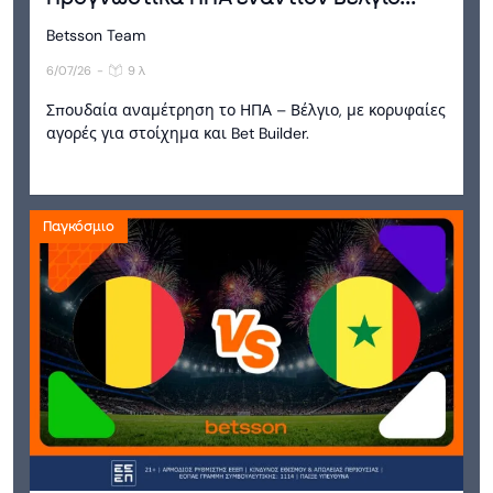
Betsson Team
6/07/26
-
9 λ
Σπουδαία αναμέτρηση το ΗΠΑ – Βέλγιο, με κορυφαίες
αγορές για στοίχημα και Bet Builder.
Παγκόσμιο