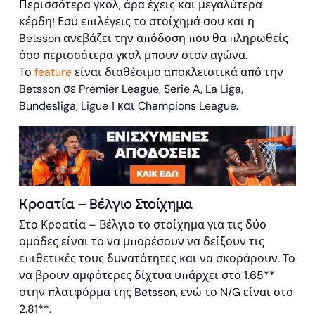
Περισσότερα γκολ, άρα έχεις και μεγαλύτερα
κέρδη! Εσύ επιλέγεις το στοίχημά σου και η
Betsson ανεβάζει την απόδοση που θα πληρωθείς
όσο περισσότερα γκολ μπουν στον αγώνα.
Το
feature
είναι διαθέσιμο αποκλειστικά από την
Betsson σε Premier League, Serie A, La Liga,
Bundesliga, Ligue 1 και Champions League.
Κροατία – Βέλγιο Στοίχημα
Στο Κροατία – Βέλγιο το στοίχημα για τις δύο
ομάδες είναι το να μπορέσουν να δείξουν τις
επιθετικές τους δυνατότητες και να σκοράρουν. Το
να βρουν αμφότερες δίχτυα υπάρχει στο 1.65**
στην πλατφόρμα της Betsson, ενώ το N/G είναι στο
2.81**.