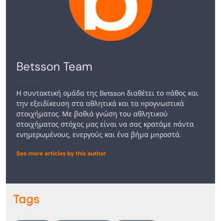
Betsson Team
Η συντακτική ομάδα της Betsson διαθέτει το πάθος και
την εξειδίκευση στα αθλητικά και τα προγνωστικά
στοιχήματος. Με βαθιά γνώση του αθλητικού
στοιχήματος στόχος μας είναι να σας κρατάμε πάντα
ενημερωμένους, ενεργούς και ένα βήμα μπροστά.
See more articles by this author
Tags