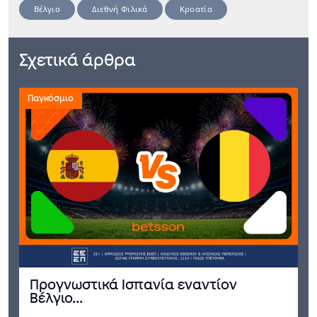
Βέλγιο
Διεθνή Φιλικά
Κροατία
Σχετικά άρθρα
Παγκόσμιο
Προγνωστικά Ισπανία εναντίον
Βέλγιο...