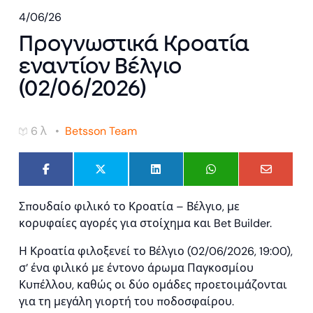
4/06/26
Προγνωστικά Κροατία
εναντίον Βέλγιο
(02/06/2026)
6 λ •
Betsson Team
Σπουδαίο φιλικό το Κροατία – Βέλγιο, με
κορυφαίες αγορές για στοίχημα και Bet Builder.
Η Κροατία φιλοξενεί το Βέλγιο (02/06/2026, 19:00),
σ’ ένα φιλικό με έντονο άρωμα Παγκοσμίου
Κυπέλλου, καθώς οι δύο ομάδες προετοιμάζονται
για τη μεγάλη γιορτή του ποδοσφαίρου.