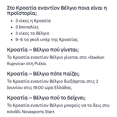
Στο Κροατία εναντίον Βέλγιο ποια είναι η
προϊστορία;
3 νίκες η Κροατία
3 Ισοπαλίες
3 νίκες το Βέλγιο
9-6 τα γκολ υπέρ της Κροατίας
Κροατία – Βέλγιο πού γίνεται;
Το Κροατία εναντίον Βέλγιο γίνεται στο «Stadion
Rujevica» στη Ριέκα.
Κροατία – Βέλγιο πότε παίζει;
Το Κροατία εναντίον Βέλγιο διεξάγεται στις 2
Ιουνίου στις 19:00 ώρα Ελλάδας.
Κροατία – Βέλγιο πού το δείχνει;
Το Κροατία εναντίον Βέλγιο μπορείς να το δεις στo
κανάλι Novasports Start.