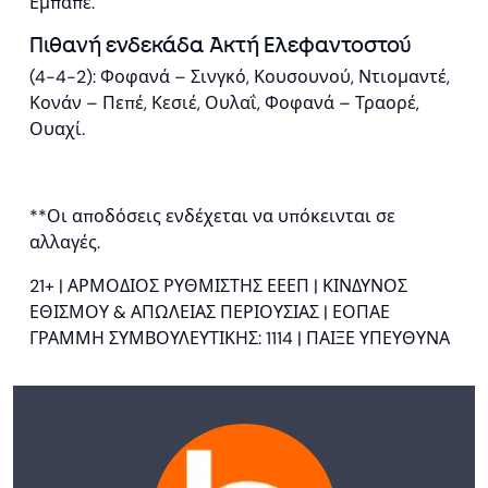
Εμπαπέ.
Πιθανή ενδεκάδα Ακτή Ελεφαντοστού
(4-4-2): Φοφανά – Σινγκό, Κουσουνού, Ντιομαντέ,
Κονάν – Πεπέ, Κεσιέ, Ουλαΐ, Φοφανά – Τραορέ,
Ουαχί.
**Οι αποδόσεις ενδέχεται να υπόκεινται σε
αλλαγές.
21+ | ΑΡΜΟΔΙΟΣ ΡΥΘΜΙΣΤΗΣ ΕΕΕΠ | ΚΙΝΔΥΝΟΣ
ΕΘΙΣΜΟΥ & ΑΠΩΛΕΙΑΣ ΠΕΡΙΟΥΣΙΑΣ | ΕΟΠΑΕ
ΓΡΑΜΜΗ ΣΥΜΒΟΥΛΕΥΤΙΚΗΣ: 1114 | ΠΑΙΞΕ ΥΠΕΥΘΥΝΑ