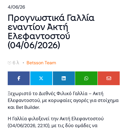
4/06/26
Προγνωστικά Γαλλία
εναντίον Ακτή
Ελεφαντοστού
(04/06/2026)
6 λ •
Betsson Team
Ξεχωριστό το Διεθνές Φιλικό Γαλλία – Ακτή
Ελεφαντοστού, με κορυφαίες αγορές για στοίχημα
και Bet Builder.
Η Γαλλία φιλοξενεί την Ακτή Ελεφαντοστού
(04/06/2026, 22:10), με τις δύο ομάδες να