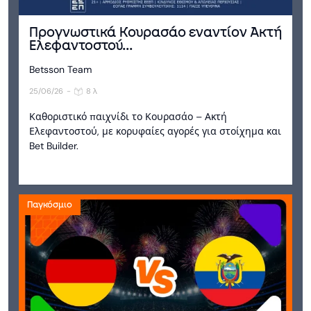
Προγνωστικά Κουρασάο εναντίον Ακτή
Ελεφαντοστού...
Betsson Team
25/06/26
-
8 λ
Καθοριστικό παιχνίδι το Κουρασάο – Ακτή
Ελεφαντοστού, με κορυφαίες αγορές για στοίχημα και
Bet Builder.
Παγκόσμιο