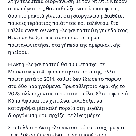
Στην τελευταία διοργάνωση με τον Ντιντιέ Ντεσάν
στον πάγκο της, θα επιδιώξει να πάει και φέτος
όσο πιο μακριά γίνεται στη διοργάνωση. Διαθέτει
παίκτες τεράστιας ποιότητας και ταλέντου. Στο
Γαλλία εναντίον Ακτή Ελεφαντοστού η γηπεδούχος
θέλει να δείξει πως είναι πανέτοιμη να
πρωταγωνιστήσει στα γήπεδα της αμερικανικής
ηπείρου.
Η Ακτή Ελεφαντοστού θα συμμετάσχει σε
η
Μουντιάλ για 4
φορά στην ιστορία της, αλλά
πρώτη μετά το 2014, καθώς δεν έδωσε το παρών
στα δύο προηγούμενα. Πρωταθλήτρια Αφρικής το
η
2023, αλλά έχοντας τερματίσει μόλις 6
στο φετινό
Κόπα Άφρικα τον χειμώνα, φιλοδοξεί να
καταγράψει μία καλή πορεία στη μεγάλη
διοργάνωση που αρχίζει σε λίγες μέρες.
Στο Γαλλία – Ακτή Ελεφαντοστού το στοίχημα για
τη φιλοξενούμενη είναι το να μπορέσει να