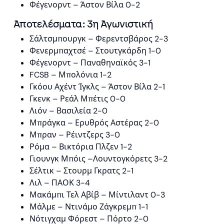
Φέγενορντ – Άστον Βίλα 0-2
Αποτελέσματα: 3η Αγωνιστική
Σάλτσμπουργκ – Φερεντσβάρος 2-3
Φενερμπαχτσέ – Στουτγκάρδη 1-0
Φέγενορντ – Παναθηναϊκός 3-1
FCSB – Μπολόνια 1-2
Γκόου Αχέντ Ίγκλς – Άστον Βίλα 2-1
Γκενκ – Ρεάλ Μπέτις 0-0
Λιόν – Βασιλεία 2-0
Μπράγκα – Ερυθρός Αστέρας 2-0
Μπραν – Ρέιντζερς 3-0
Ρόμα – Βικτόρια Πλζεν 1-2
Γιουνγκ Μπόις –Λουντογκόρετς 3-2
Σέλτικ – Στουρμ Γκρατς 2-1
Λιλ – ΠΑΟΚ 3-4
Μακάμπι Τελ Αβίβ – Μίντιλαντ 0-3
Μάλμε – Ντινάμο Ζάγκρεμπ 1-1
Νότιγχαμ Φόρεστ – Πόρτο 2-0