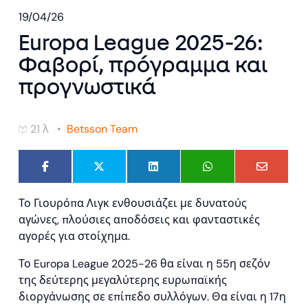
19/04/26
Europa League 2025-26:
Φαβορί, πρόγραμμα και
προγνωστικά
21 λ •
Betsson Team
Το Γιουρόπα Λιγκ ενθουσιάζει με δυνατούς
αγώνες, πλούσιες αποδόσεις και φανταστικές
αγορές για στοίχημα.
Το Europa League 2025-26 θα είναι η 55η σεζόν
της δεύτερης μεγαλύτερης ευρωπαϊκής
διοργάνωσης σε επίπεδο συλλόγων. Θα είναι η 17η