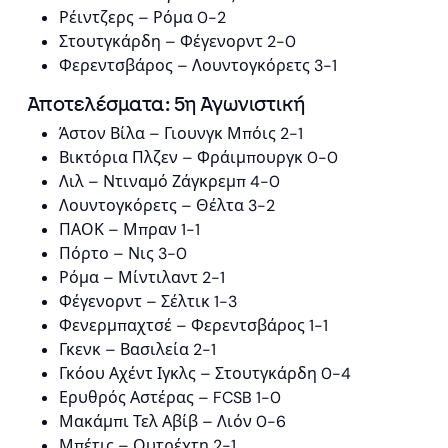
Ρέιντζερς – Ρόμα 0-2
Στουτγκάρδη – Φέγενορντ 2-0
Φερεντσβάρος – Λουντογκόρετς 3-1
Αποτελέσματα: 5η Αγωνιστική
Άστον Βίλα – Γιουνγκ Μπόις 2-1
Βικτόρια Πλζεν – Φράιμπουργκ 0-0
Λιλ – Ντιναμό Ζάγκρεμπ 4-0
Λουντογκόρετς – Θέλτα 3-2
ΠΑΟΚ – Μπραν 1-1
Πόρτο – Νις 3-0
Ρόμα – Μίντιλαντ 2-1
Φέγενορντ – Σέλτικ 1-3
Φενερμπαχτσέ – Φερεντσβάρος 1-1
Γκενκ – Βασιλεία 2-1
Γκόου Αχέντ Ιγκλς – Στουτγκάρδη 0-4
Ερυθρός Αστέρας – FCSB 1-0
Μακάμπι Τελ Αβίβ – Λιόν 0-6
Μπέτις – Ουτρέχτη 2-1