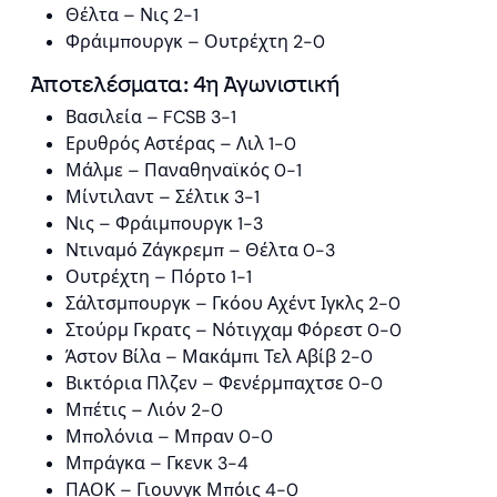
Θέλτα – Νις 2-1
Φράιμπουργκ – Ουτρέχτη 2-0
Αποτελέσματα: 4η Αγωνιστική
Βασιλεία – FCSB 3-1
Ερυθρός Αστέρας – Λιλ 1-0
Μάλμε – Παναθηναϊκός 0-1
Μίντιλαντ – Σέλτικ 3-1
Νις – Φράιμπουργκ 1-3
Ντιναμό Ζάγκρεμπ – Θέλτα 0-3
Ουτρέχτη – Πόρτο 1-1
Σάλτσμπουργκ – Γκόου Αχέντ Ιγκλς 2-0
Στούρμ Γκρατς – Νότιγχαμ Φόρεστ 0-0
Άστον Βίλα – Μακάμπι Τελ Αβίβ 2-0
Βικτόρια Πλζεν – Φενέρμπαχτσε 0-0
Μπέτις – Λιόν 2-0
Μπολόνια – Μπραν 0-0
Μπράγκα – Γκενκ 3-4
ΠΑΟΚ – Γιουνγκ Μπόις 4-0