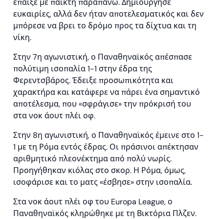
έπαιξε με παίκτη παραπάνω. Δημιούργησε
ευκαιρίες, αλλά δεν ήταν αποτελεσματικός και δεν
μπόρεσε να βρει το δρόμο προς τα δίχτυα και τη
νίκη.
Στην 7η αγωνιστική, ο Παναθηναϊκός απέσπασε
πολύτιμη ισοπαλία 1-1 στην έδρα της
Φερεντσβάρος. Έδειξε προσωπικότητα και
χαρακτήρα και κατάφερε να πάρει ένα σημαντικό
αποτέλεσμα, που «σφράγισε» την πρόκρισή του
στα νοκ άουτ πλέι οφ.
Στην 8η αγωνιστική, ο Παναθηναϊκός έμεινε στο 1-
1 με τη Ρόμα εντός έδρας. Οι πράσινοι απέκτησαν
αριθμητικό πλεονέκτημα από πολύ νωρίς.
Προηγήθηκαν κιόλας στο σκορ. Η Ρόμα, όμως,
ισοφάρισε και το ματς «έσβησε» στην ισοπαλία.
Στα νοκ άουτ πλέι οφ του Europa League, ο
Παναθηναϊκός κληρώθηκε με τη Βικτόρια Πλζεν.