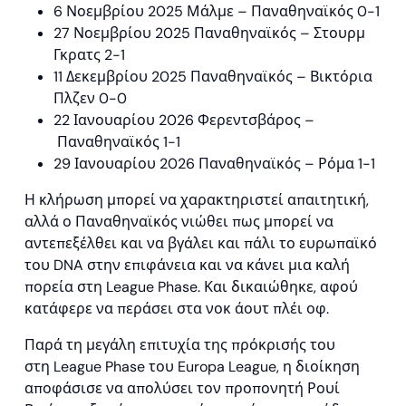
6 Νοεμβρίου 2025 Μάλμε – Παναθηναϊκός 0-1
27 Νοεμβρίου 2025 Παναθηναϊκός – Στουρμ
Γκρατς 2-1
11 Δεκεμβρίου 2025 Παναθηναϊκός – Βικτόρια
Πλζεν 0-0
22 Ιανουαρίου 2026 Φερεντσβάρος –
Παναθηναϊκός 1-1
29 Ιανουαρίου 2026 Παναθηναϊκός – Ρόμα 1-1
Η κλήρωση μπορεί να χαρακτηριστεί απαιτητική,
αλλά ο Παναθηναϊκός νιώθει πως μπορεί να
αντεπεξέλθει και να βγάλει και πάλι το ευρωπαϊκό
του DNA στην επιφάνεια και να κάνει μια καλή
πορεία στη League Phase. Και δικαιώθηκε, αφού
κατάφερε να περάσει στα νοκ άουτ πλέι οφ.
Παρά τη μεγάλη επιτυχία της πρόκρισής του
στη League Phase του Europa League, η διοίκηση
αποφάσισε να απολύσει τον προπονητή Ρουί