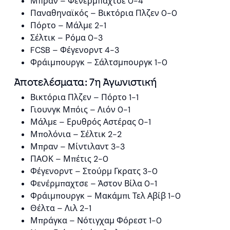
Μπραν – Φενέρμπαχτσε 0-4
Παναθηναϊκός – Βικτόρια Πλζεν 0-0
Πόρτο – Μάλμε 2-1
Σέλτικ – Ρόμα 0-3
FCSB – Φέγενορντ 4-3
Φράιμπουργκ – Σάλτσμπουργκ 1-0
Αποτελέσματα: 7η Αγωνιστική
Βικτόρια Πλζεν – Πόρτο 1-1
Γιουνγκ Μπόις – Λιόν 0-1
Μάλμε – Ερυθρός Αστέρας 0-1
Μπολόνια – Σέλτικ 2-2
Μπραν – Μίντιλαντ 3-3
ΠΑΟΚ – Μπέτις 2-0
Φέγενορντ – Στούρμ Γκρατς 3-0
Φενέρμπαχτσε – Άστον Βίλα 0-1
Φράιμπουργκ – Μακάμπι Τελ Αβίβ 1-0
Θέλτα – Λιλ 2-1
Μπράγκα – Νότιγχαμ Φόρεστ 1-0