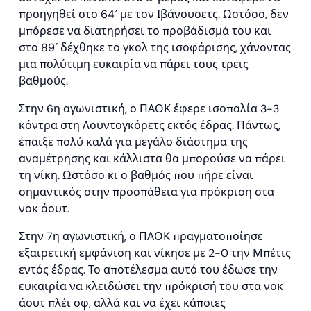
προηγηθεί στο 64′ με τον Ιβάνουσετς. Ωστόσο, δεν
μπόρεσε να διατηρήσει το προβάδισμά του και
στο 89′ δέχθηκε το γκολ της ισοφάρισης, χάνοντας
μια πολύτιμη ευκαιρία να πάρει τους τρεις
βαθμούς.
Στην 6η αγωνιστική, ο ΠΑΟΚ έφερε ισοπαλία 3-3
κόντρα στη Λουντογκόρετς εκτός έδρας. Πάντως,
έπαιξε πολύ καλά για μεγάλο διάστημα της
αναμέτρησης και κάλλιστα θα μπορούσε να πάρει
τη νίκη. Ωστόσο κι ο βαθμός που πήρε είναι
σημαντικός στην προσπάθεια για πρόκριση στα
νοκ άουτ.
Στην 7η αγωνιστική, ο ΠΑΟΚ πραγματοποίησε
εξαιρετική εμφάνιση και νίκησε με 2-0 την Μπέτις
εντός έδρας. Το αποτέλεσμα αυτό του έδωσε την
ευκαιρία να κλειδώσει την πρόκρισή του στα νοκ
άουτ πλέι οφ, αλλά και να έχει κάποιες