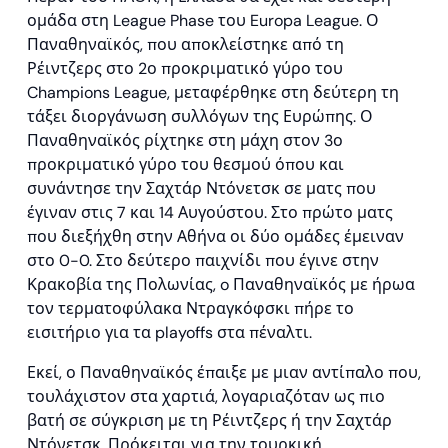
ομάδα στη League Phase του Europa League. Ο
Παναθηναϊκός, που αποκλείστηκε από τη
Ρέιντζερς στο 2ο προκριματικό γύρο του
Champions League, μεταφέρθηκε στη δεύτερη τη
τάξει διοργάνωση συλλόγων της Ευρώπης. Ο
Παναθηναϊκός ρίχτηκε στη μάχη στον 3ο
προκριματικό γύρο του θεσμού όπου και
συνάντησε την Σαχτάρ Ντόνετσκ σε ματς που
έγιναν στις 7 και 14 Αυγούστου. Στο πρώτο ματς
που διεξήχθη στην Αθήνα οι δύο ομάδες έμειναν
στο 0-0. Στο δεύτερο παιχνίδι που έγινε στην
Κρακοβία της Πολωνίας, o Παναθηναϊκός με ήρωα
τον τερματοφύλακα Ντραγκόφσκι πήρε το
εισιτήριο για τα playoffs στα πέναλτι.
Εκεί, ο Παναθηναϊκός έπαιξε με μιαν αντίπαλο που,
τουλάχιστον στα χαρτιά, λογαριαζόταν ως πιο
βατή σε σύγκριση με τη Ρέιντζερς ή την Σαχτάρ
Ντόνετσκ. Πρόκειται για την τουρκική