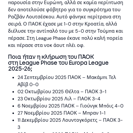
παρουσία στην Ευρώπη, αλλά σε καμία περίπτωση
δεν αποτελούσε φόβητρο για το συγκρότημα του
Ραζβάν Λουτσέσκου. Αυτό φάνηκε περίτρανα στη
σειρά. Ο ΠΑΟΚ έχασε με 1-0 στην Κροατία, αλλά
διέλυσε την αντίπαλό του με 5-0 στην Τούμπα και
πέρασε. Στη League Phase έκανε πολύ καλή πορεία
και πέρασε στα νοκ άουτ πλέι οφ.
Ποια ήταν η κλήρωση του ΠΑΟΚ
στη League Phase του Europa League
2025-26;
24 Σεπτεμβρίου 2025 ΠΑΟΚ – Μακάμπι Τελ
Αβίβ 0-0
02 Οκτωβρίου 2025 Θέλτα – ΠΑΟΚ 3-1
23 Οκτωβρίου 2025 Λιλ – ΠΑΟΚ 3-4
6 Νοεμβρίου 2025 ΠΑΟΚ – Γιούνγκ Μπόις 4-0
27 Νοεμβρίου 2025 ΠΑΟΚ – Μπραν 1-1
11 Δεκεμβρίου 2025 Λουντογκόρετς – ΠΑΟΚ 3-
3