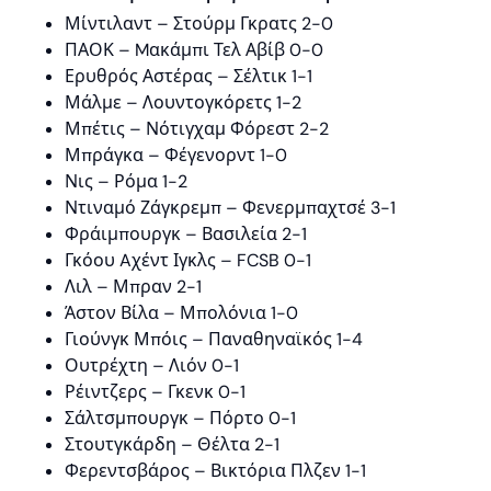
Μίντιλαντ – Στούρμ Γκρατς 2-0
ΠΑΟΚ – Mακάμπι Τελ Αβίβ 0-0
Ερυθρός Αστέρας – Σέλτικ 1-1
Μάλμε – Λουντογκόρετς 1-2
Μπέτις – Νότιγχαμ Φόρεστ 2-2
Μπράγκα – Φέγενορντ 1-0
Νις – Ρόμα 1-2
Ντιναμό Ζάγκρεμπ – Φενερμπαχτσέ 3-1
Φράιμπουργκ – Βασιλεία 2-1
Γκόου Aχέντ Ιγκλς – FCSB 0-1
Λιλ – Μπραν 2-1
Άστον Βίλα – Μπολόνια 1-0
Γιούνγκ Μπόις – Παναθηναϊκός 1-4
Ουτρέχτη – Λιόν 0-1
Ρέιντζερς – Γκενκ 0-1
Σάλτσμπουργκ – Πόρτο 0-1
Στουτγκάρδη – Θέλτα 2-1
Φερεντσβάρος – Βικτόρια Πλζεν 1-1