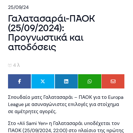
25/09/24
Γαλατασαράι-ΠΑΟΚ
(25/09/2024):
Προγνωστικά και
αποδόσεις
4 λ
Σπουδαίο ματς Γαλατασαράι – ΠΑΟΚ για το Europa
League με ασυναγώνιστες επιλογές για στοίχημα
σε αμέτρητες αγορές.
Στο «Ali Sami Yen» η Γαλατασαράι υποδέχεται τον
ΠΑΟΚ (25/09/2024, 22:00) στο πλαίσιο της πρώτης