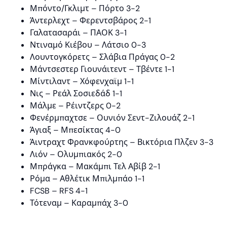
Μπόντο/Γκλιμτ – Πόρτο 3-2
Άντερλεχτ – Φερεντσβάρος 2-1
Γαλατασαράι – ΠΑΟΚ 3-1
Ντιναμό Κιέβου – Λάτσιο 0-3
Λουντογκόρετς – Σλάβια Πράγας 0-2
Μάντσεστερ Γιουνάιτεντ – Τβέντε 1-1
Μίντιλαντ – Χόφενχαϊμ 1-1
Νις – Ρεάλ Σοσιεδάδ 1-1
Μάλμε – Ρέιντζερς 0-2
Φενέρμπαχτσε – Ουνιόν Σεντ-Ζιλουάζ 2-1
Άγιαξ – Μπεσίκτας 4-0
Άιντραχτ Φρανκφούρτης – Βικτόρια Πλζεν 3-3
Λιόν – Ολυμπιακός 2-0
Μπράγκα – Μακάμπι Τελ Αβίβ 2-1
Ρόμα – Αθλέτικ Μπιλμπάο 1-1
FCSB – RFS 4-1
Τότεναμ – Καραμπάχ 3-0