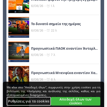
6/08/26
1 λ
-
Το δυνατό σημείο της ημέρας
6/08/26
22 λ
-
Προγνωστικά ΠΑΟΚ εναντίον Άντερλεχτ (06/08/2026)
6/08/26
7 λ
-
Προγνωστικά Μπενφίκα εναντίον Χαρτς (06/08/2026)
6/08/26
6 λ
-
Με κλικ στο "Αποδοχή όλων", συμφωνείς στην χρήση cookies για τη
βελτίωση της πλοήγησης και ανάλυσης της σελίδας, καθώς και για
εξατομικευμένες διαφημίσεις.
Παρί Σεν Ζερμέν μεταγραφές 2026-27: Το πάρε – δώσε των πρωταθλητών Ευρώπης
Αποδοχή όλων των
Ρυθμίσεις για τα cookies
cookies
6/08/26
5 λ
-