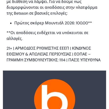
με διάθεση να λάμψει. Για να δούμε πως
διαμορφώνονται οι αποδόσεις στην πλατφόρμα
της Betsson σε βασικές επιλογές:
Πρώτος σκόρερ Μουντιάλ 2026: 100.00**
**Οι αποδόσεις ενδέχεται να υπόκεινται σε
αλλαγές.
21+ | ΑΡΜΟΔΙΟΣ ΡΥΘΜΙΣΤΗΣ ΕΕΕΠ | ΚΙΝΔΥΝΟΣ
ΕΘΙΣΜΟΥ & ΑΠΩΛΕΙΑΣ ΠΕΡΙΟΥΣΙΑΣ | ΕΟΠΑΕ –
ΓΡΑΜΜΗ ΣΥΜΒΟΥΛΕΥΤΙΚΗΣ: 1114 | ΠΑΙΞΕ ΥΠΕΥΘΥΝΑ