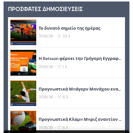
ΠΡΟΣΦΑΤΕΣ ΔΗΜΟΣΙΕΥΣΕΙΣ
Το δυνατό σημείο της ημέρας
7/08/26
23 λ
-
Η Betsson φέρνει την Γρήγορη Εγγραφή με αυτόματη Viva Ταυτοποίηση μέσω gov.gr και αλλάζει το παιχνίδι!
7/08/26
1 λ
-
Προγνωστικά Μπάγερν Μονάχου εναντίον Άστον Βίλα (07/08/2026)
7/08/26
6 λ
-
Προγνωστικά Κλαμπ Μπριζ εναντίον Κορτράικ (07/08/2026)
7/08/26
6 λ
-