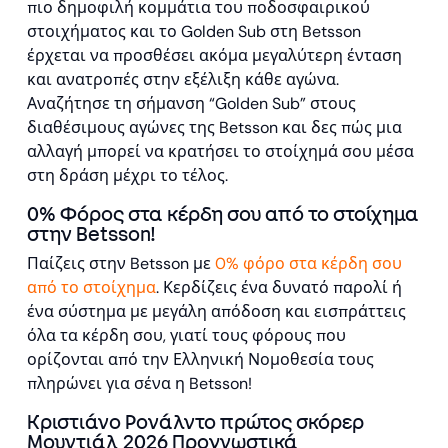
πιο δημοφιλή κομμάτια του ποδοσφαιρικού
στοιχήματος και το Golden Sub στη Betsson
έρχεται να προσθέσει ακόμα μεγαλύτερη ένταση
και ανατροπές στην εξέλιξη κάθε αγώνα.
Αναζήτησε τη σήμανση “Golden Sub” στους
διαθέσιμους αγώνες της Betsson και δες πώς μια
αλλαγή μπορεί να κρατήσει το στοίχημά σου μέσα
στη δράση μέχρι το τέλος.
0% Φόρος στα κέρδη σου από το στοίχημα
στην Betsson!
Παίζεις στην Betsson με
0% φόρο στα κέρδη σου
από το στοίχημα
. Κερδίζεις ένα δυνατό παρολί ή
ένα σύστημα με μεγάλη απόδοση και εισπράττεις
όλα τα κέρδη σου, γιατί τους φόρους που
ορίζονται από την Ελληνική Νομοθεσία τους
πληρώνει για σένα η Betsson!
Κριστιάνο Ρονάλντο πρώτος σκόρερ
Μουντιάλ 2026 Προγνωστικά