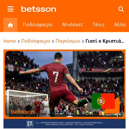
Ποδόσφαιρο
Μπάσκετ
Τένις
Άλλα
Home
Ποδόσφαιρο
Παγκόσμιο
Γιατί ο Κριστιάνο Ρονάλντο θα βγει πρώτος σκόρερ στο Μουντιάλ 2026;