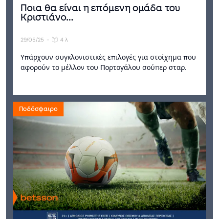
Ποια θα είναι η επόμενη ομάδα του
Κριστιάνο...
29/05/25
-
4 λ
Υπάρχουν συγκλονιστικές επιλογές για στοίχημα που
αφορούν το μέλλον του Πορτογάλου σούπερ σταρ.
Ποδόσφαιρο