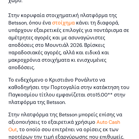
χώρο.
Στην κορυφαία στοιχηματική πλατφόρμα της
Betsson, όπου ένα
στοίχημα
κάνει τη διαφορά,
υπάρχουν εξαιρετικές επιλογές για ποντάρισμα σε
αμέτρητες αγορές και με ασυναγώνιστες
αποδόσεις στο Μουντιάλ 2026. Βρίσκεις
παραδοσιακές αγορές, αλλά και ειδικά και
μακροχρόνια στοιχήματα κι ενισχυμένες
αποδόσεις.
Το ενδεχόμενο ο Κριστιάνο Ρονάλντο να
καθοδηγήσει την Πορτογαλία στην κατάκτηση του
Παγκοσμίου τίτλου εμφανίζεται στο15.00** στην
πλατφόρμα της Betsson.
Στην πλατφόρμα της Betsson μπορείς επίσης να
αξιοποιήσεις το εξαιρετικά χρήσιμο
Auto Cash
Out
, το οποίο σου επιτρέπει να ορίσεις εκ των
προτέρων την τιμή εξαργύρωσης που επιθυμείς.