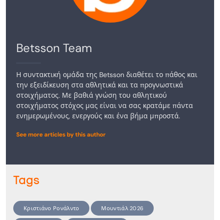
Betsson Team
Η συντακτική ομάδα της Betsson διαθέτει το πάθος και
την εξειδίκευση στα αθλητικά και τα προγνωστικά
στοιχήματος. Με βαθιά γνώση του αθλητικού
στοιχήματος στόχος μας είναι να σας κρατάμε πάντα
ενημερωμένους, ενεργούς και ένα βήμα μπροστά.
See more articles by this author
Tags
Κριστιάνο Ρονάλντο
Μουντιάλ 2026