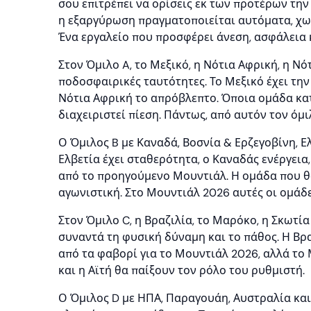
σου επιτρέπει να ορίσεις εκ των προτέρων την
η εξαργύρωση πραγματοποιείται αυτόματα, χωρ
Ένα εργαλείο που προσφέρει άνεση, ασφάλεια 
Στον Όμιλο A, το Μεξικό, η Νότια Αφρική, η Ν
ποδοσφαιρικές ταυτότητες. Το Μεξικό έχει την 
Νότια Αφρική το απρόβλεπτο. Όποια ομάδα κατα
διαχειριστεί πίεση. Πάντως, από αυτόν τον όμ
Ο Όμιλος B με Καναδά, Βοσνία & Ερζεγοβίνη, Ελ
Ελβετία έχει σταθερότητα, ο Καναδάς ενέργεια
από το προηγούμενο Μουντιάλ. Η ομάδα που θα
αγωνιστική. Στο Μουντιάλ 2026 αυτές οι ομάδε
Στον Όμιλο C, η Βραζιλία, το Μαρόκο, η Σκωτί
συναντά τη φυσική δύναμη και το πάθος. Η Βρα
από τα φαβορί για το Μουντιάλ 2026, αλλά το 
και η Αϊτή θα παίξουν τον ρόλο του ρυθμιστή.
Ο Όμιλος D με ΗΠΑ, Παραγουάη, Αυστραλία και 