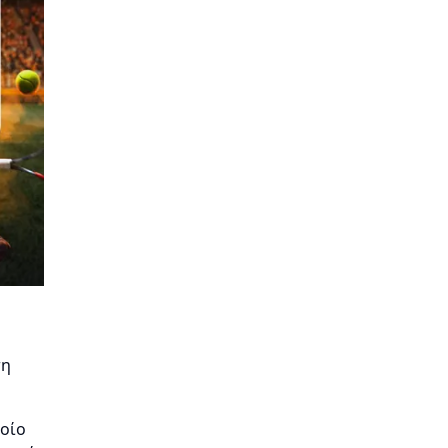
τη
ποίο