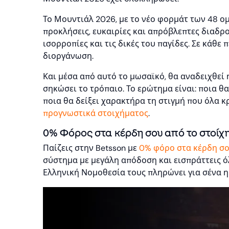
Το Μουντιάλ 2026, με το νέο φορμάτ των 48 ομ
προκλήσεις, ευκαιρίες και απρόβλεπτες διαδρομ
ισορροπίες και τις δικές του παγίδες. Σε κάθε
διοργάνωση.
Και μέσα από αυτό το μωσαϊκό, θα αναδειχθεί 
σηκώσει το τρόπαιο. Το ερώτημα είναι: ποια θ
ποια θα δείξει χαρακτήρα τη στιγμή που όλα κ
προγνωστικά στοιχήματος
.
0% Φόρος στα κέρδη σου από το στοίχη
Παίζεις στην Betsson με
0% φόρο στα κέρδη σο
σύστημα με μεγάλη απόδοση και εισπράττεις όλ
Ελληνική Νομοθεσία τους πληρώνει για σένα η 