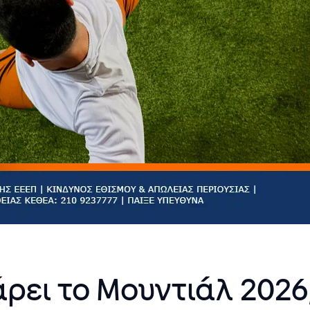
ρει το Μουντιάλ 2026