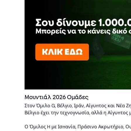
Μουντιάλ 2026 Ομάδες
Στον Όμιλο G, Βέλγιο, Ιράν, Αίγυπτος και Νέα 
Βέλγιο έχει την τεχνογνωσία, αλλά η Αίγυπτος 
Ο Όμιλος H με Ισπανία, Πράσινο Ακρωτήριο, Ο