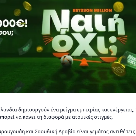
Ζηλανδία δημιουργούν ένα μείγμα εμπειρίας και ενέργειας. 
μπορεί να κάνει τη διαφορά με ατομικές στιγμές.
υρουγουάη και Σαουδική Αραβία είναι γεμάτος αντιθέσεις.