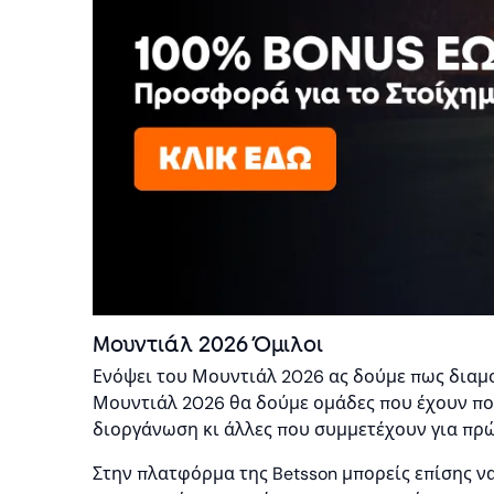
Μουντιάλ 2026 Όμιλοι
Ενόψει του Μουντιάλ 2026 ας δούμε πως διαμο
Μουντιάλ 2026 θα δούμε ομάδες που έχουν πο
διοργάνωση κι άλλες που συμμετέχουν για πρώ
Στην πλατφόρμα της Betsson μπορείς επίσης ν