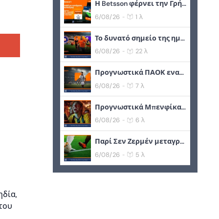
Η Betsson φέρνει την Γρήγορη Εγγραφή με αυτόματη Viva Ταυτοποίηση μέσω gov.gr και αλλάζει το παιχνίδι!
6/08/26
1 λ
-
Το δυνατό σημείο της ημέρας
6/08/26
22 λ
-
Προγνωστικά ΠΑΟΚ εναντίον Άντερλεχτ (06/08/2026)
6/08/26
7 λ
-
Προγνωστικά Μπενφίκα εναντίον Χαρτς (06/08/2026)
6/08/26
6 λ
-
Παρί Σεν Ζερμέν μεταγραφές 2026-27: Το πάρε – δώσε των πρωταθλητών Ευρώπης
6/08/26
5 λ
-
ηδία,
 του