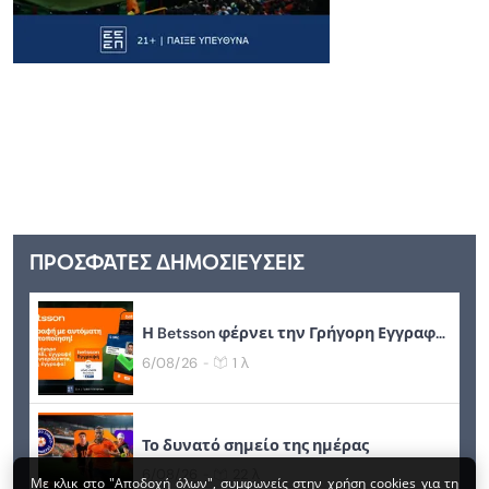
ΠΡΟΣΦΑΤΕΣ ΔΗΜΟΣΙΕΥΣΕΙΣ
Η Betsson φέρνει την Γρήγορη Εγγραφή με αυτόματη Viva Ταυτοποίηση μέσω gov.gr και αλλάζει το παιχνίδι!
6/08/26
1 λ
-
Το δυνατό σημείο της ημέρας
6/08/26
22 λ
-
Με κλικ στο "Αποδοχή όλων", συμφωνείς στην χρήση cookies για τη