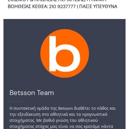
ΒΟΗΘΕΙΑΣ ΚΕΘΕΑ: 210 9237777 | ΠΑΙΞΕ ΥΠΕΥΘΥΝΑ
Betsson Team
Η συντακτική ομάδα της Betsson διαθέτει το πάθος και
την εξειδίκευση στα αθλητικά και τα προγνωστικά
στοιχήματος. Με βαθιά γνώση του αθλητικού
στοιχήματος στόχος μας είναι να σας κρατάμε πάντα