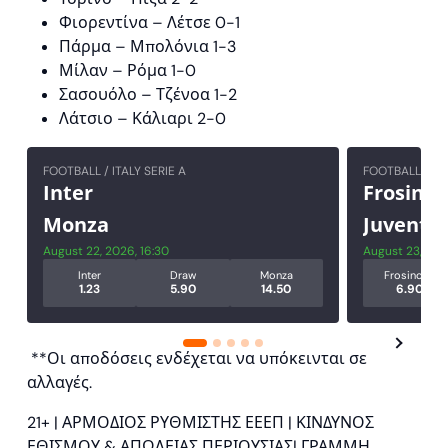
Φιορεντίνα – Λέτσε 0-1
Πάρμα – Μπολόνια 1-3
Μίλαν – Ρόμα 1-0
Σασουόλο – Τζένοα 1-2
Λάτσιο – Κάλιαρι 2-0
**Οι αποδόσεις ενδέχεται να υπόκεινται σε
αλλαγές.
21+ | ΑΡΜΟΔΙΟΣ ΡΥΘΜΙΣΤΗΣ ΕΕΕΠ | ΚΙΝΔΥΝΟΣ
ΕΘΙΣΜΟΥ & ΑΠΩΛΕΙΑΣ ΠΕΡΙΟΥΣΙΑΣ| ΓΡΑΜΜΗ