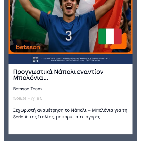
Προγνωστικά Νάπολι εναντίον
Μπολόνια...
Betsson Team
11/05/26
-
6 λ
Ξεχωριστή αναμέτρηση το Νάπολι – Μπολόνια για τη
Serie A’ της Ιταλίας, με κορυφαίες αγορές…