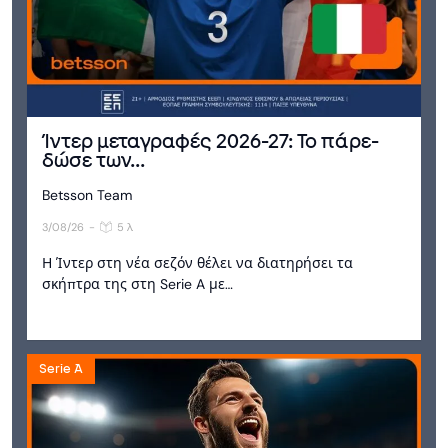
Ίντερ μεταγραφές 2026-27: Το πάρε-
δώσε των...
Betsson Team
3/08/26
-
5 λ
Η Ίντερ στη νέα σεζόν θέλει να διατηρήσει τα
σκήπτρα της στη Serie A με…
Serie A