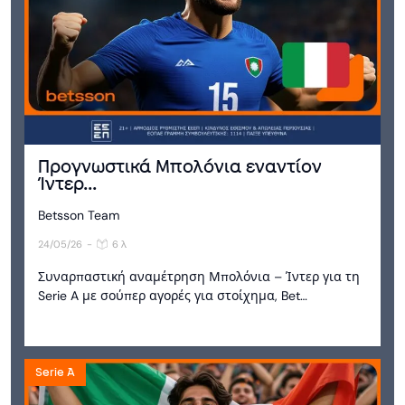
Προγνωστικά Μπολόνια εναντίον
Ίντερ...
Betsson Team
24/05/26
-
6 λ
Συναρπαστική αναμέτρηση Μπολόνια – Ίντερ για τη
Serie A με σούπερ αγορές για στοίχημα, Bet…
Serie A