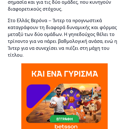
σημασία και για τις δύο ομάδες, που κυνηγούν
διαφορετικούς στόχους.
Στο Ελλάς Βερόνα – Ίντερ τα προγνωστικά
καταγράφουν τη διαφορά δυναμικής και φόρμας
μεταξύ των δύο ομάδων. Η γηπεδούχος θέλει το
τρίποντο για να πάρει βαθμολογική ανάσα, ενώ η
Ίντερ για να συνεχίσει να πιέζει στη μάχη του
τίτλου.