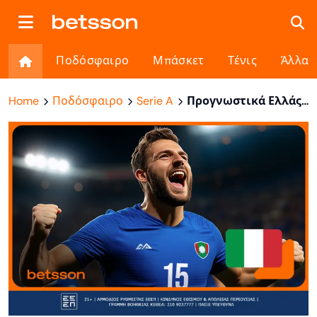
Ποδόσφαιρο
Μπάσκετ
Τένις
Άλλα
Home
Ποδόσφαιρο
Serie A
Προγνωστικά Ελλάς Βερόνα εναντίον Ίντερ (02/11/2025)