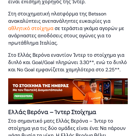
είναι επίσημη χορηγός της Ίντερ.
Στη στοιχηματική πλατφόρμα της Betsson
ανακαλύπτεις ανεπανάληπτες ευκαιρίες για
αθλητικό στοίχημα
σε τεράστια γκάμα αγορών με
ανάρπαστες αποδόσεις στους αγώνες για το
πρωτάθλημα Ιταλίας.
Στο Ελλάς Βερόνα εναντίον Ίντερ το στοίχημα για
διπλό και Goal/Goal πληρώνει 3.30**, ενώ το διπλό
και No Goal εμφανίζεται χαμηλότερα στο 2.25**.
Ελλάς Βερόνα – Ίντερ Στοίχημα
Στο σημαντικό ματς Ελλάς Βερόνα – Ίντερ το
στοίχημα για τις δύο ομάδες είναι ένα: Να πάρουν
πάση θυσία τη νίκη. Η Ελλάς Βερόνα θέλει