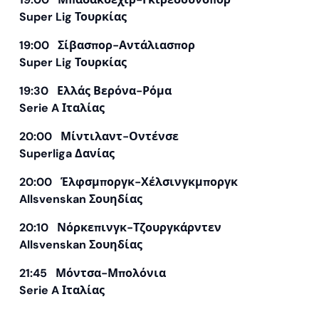
Super
Lig
Τουρκίας
19:00 Σίβασπορ-Αντάλιασπορ
Super
Lig
Τουρκίας
19:30 Ελλάς Βερόνα-Ρόμα
Serie
A
Ιταλίας
20:00 Μίντιλαντ-Οντένσε
Superliga
Δανίας
20:00 Έλφσμποργκ-Χέλσινγκμποργκ
Allsvenskan
Σουηδίας
20:10 Νόρκεπινγκ-Τζουργκάρντεν
Allsvenskan
Σουηδίας
21:45 Μόντσα-Μπολόνια
Serie
A
Ιταλίας