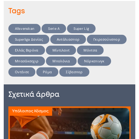
Tags
Allsvenskan
Serie A
Super Lig
Superliga Δανίας
Αντάλιασπορ
Γκιρεσούνσπορ
Ελλάς Βερόνα
Μίντιλαντ
Μόντσα
Μπασάκσεχιρ
Μπολόνια
Νόρκεπινγκ
Οντένσε
Ρόμα
Σίβασπορ
Σχετικά άρθρα
Υπόλοιπος Κόσμος