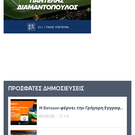
ΠΡΟΣΦΑΤΕΣ ΔΗΜΟΣΙΕΥΣΕΙΣ
Η Betsson φέρνει την Γρήγορη Εγγραφή με αυτόματη Viva Ταυτοποίηση μέσω gov.gr και αλλάζει το παιχνίδι!
6/08/26
1 λ
-