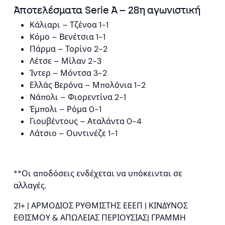
Αποτελέσματα Serie A – 28η αγωνιστική
Κάλιαρι – Τζένοα 1-1
Κόμο – Βενέτσια 1-1
Πάρμα – Τορίνο 2-2
Λέτσε – Μίλαν 2-3
Ίντερ – Μόντσα 3-2
Ελλάς Βερόνα – Μπολόνια 1-2
Νάπολι – Φιορεντίνα 2-1
Έμπολι – Ρόμα 0-1
Γιουβέντους – Αταλάντα 0-4
Λάτσιο – Ουντινέζε 1-1
**Οι αποδόσεις ενδέχεται να υπόκεινται σε
αλλαγές.
21+ | ΑΡΜΟΔΙΟΣ ΡΥΘΜΙΣΤΗΣ ΕΕΕΠ | ΚΙΝΔΥΝΟΣ
ΕΘΙΣΜΟΥ & ΑΠΩΛΕΙΑΣ ΠΕΡΙΟΥΣΙΑΣ| ΓΡΑΜΜΗ