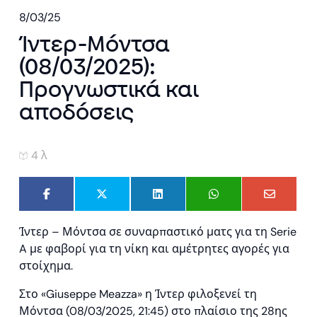
8/03/25
Ίντερ-Μόντσα
(08/03/2025):
Προγνωστικά και
αποδόσεις
4 λ
Ίντερ – Μόντσα σε συναρπαστικό ματς για τη Serie
A με φαβορί για τη νίκη και αμέτρητες αγορές για
στοίχημα.
Στο «Giuseppe Meazza» η Ίντερ φιλοξενεί τη
Μόντσα (08/03/2025, 21:45) στο πλαίσιο της 28ης