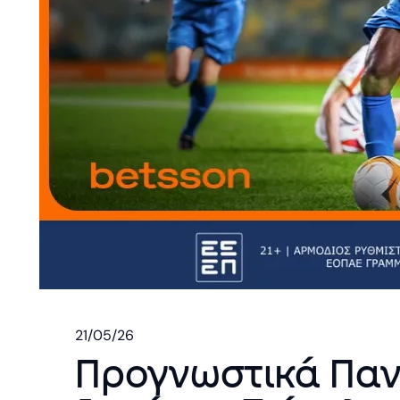
21/05/26
Προγνωστικά Παν