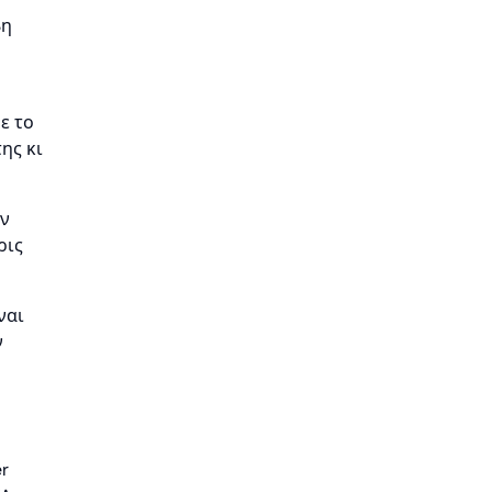
3η
ε το
ης κι
ων
ρις
ναι
ν
r