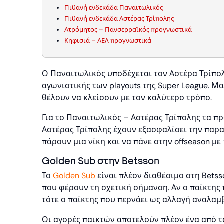
Πιθανή ενδεκάδα Παναιτωλικός
Πιθανή ενδεκάδα Αστέρας Τρίπολης
Ατρόμητος – Πανσερραϊκός προγνωστικά
Κηφισιά – ΑΕΛ προγνωστικά
Ο Παναιτωλικός υποδέχεται τον Αστέρα Τρίπολη
αγωνιστικής των playouts της Super League. Μ
θέλουν να κλείσουν με τον καλύτερο τρόπο.
Για το Παναιτωλικός – Αστέρας Τρίπολης τα πρ
Αστέρας Τρίπολης έχουν εξασφαλίσει την παρα
πάρουν μια νίκη και να πάνε στην offseason με
Golden Sub στην Betsson
Το
Golden Sub
είναι πλέον διαθέσιμο στη Betss
που φέρουν τη σχετική σήμανση. Αν ο παίκτης 
τότε ο παίκτης που περνάει ως αλλαγή αναλαμβ
Οι αγορές παικτών αποτελούν πλέον ένα από 