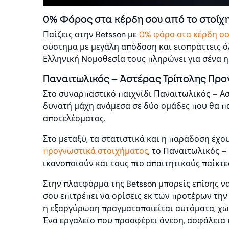
0% Φόρος στα κέρδη σου από το στοίχη
Παίζεις στην Betsson με
0% φόρο στα κέρδη σο
σύστημα με μεγάλη απόδοση και εισπράττεις όλ
Ελληνική Νομοθεσία τους πληρώνει για σένα η 
Παναιτωλικός – Αστέρας Τρίπολης Πρ
Στο συναρπαστικό παιχνίδι Παναιτωλικός – Ασ
δυνατή μάχη ανάμεσα σε δύο ομάδες που θα πα
αποτελέσματος.
Στο μεταξύ, τα στατιστικά και η παράδοση έχ
προγνωστικά στοιχήματος
, το Παναιτωλικός –
ικανοποιούν και τους πιο απαιτητικούς παίκτε
Στην πλατφόρμα της Betsson μπορείς επίσης ν
σου επιτρέπει να ορίσεις εκ των προτέρων την
η εξαργύρωση πραγματοποιείται αυτόματα, χωρ
Ένα εργαλείο που προσφέρει άνεση, ασφάλεια 