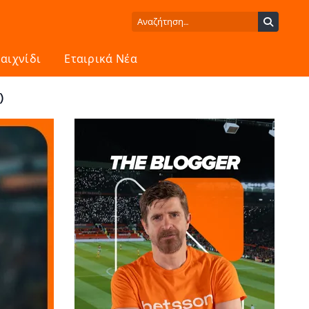
αιχνίδι
Εταιρικά Νέα
)