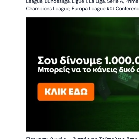
League, Bundesliga, Ligue 1, La Liga, Serie A, Pr
Champions League, Europa League και Conferenc