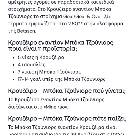
αμέτρητες αγορές σε παραδοσιακά και ειδικά
στοιχήματα. Στο Κρουζέιρο εναντίον Μπόκα
Τζούνιορς το στοίχημα Goal/Goal & Over 2,5
τέρματα εμφανίζεται στο 2.80** στην πλατφόρμα
της Betsson.
Κρουζέιρο εναντίον Μπόκα Τζούνιορς
ποια είναι η προϊστορία;
5 νίκες η Κρουζέιρο
4 ισοπαλίες
7 νίκες η Μπόκα Τζούνιορς
17-14 γκολ υπέρ της Μπόκα Τζούνιορς
Κρουζέιρο – Μπόκα Τζούνιορς πού γίνεται;
Το Κρουζέιρο εναντίον Μπόκα Τζούνιορς
διεξάγεται στο «Mineirao».
Κρουζέιρο – Μπόκα Τζούνιορς πότε παίζει;
Το Μπόκα Τζούνιορς εναντίον Κρουζέιρο είναι
προγραμματισμένο για τις 29 Απριλίου στις 03:30.