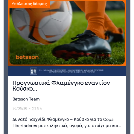
Υπόλοιπος Κόσμος
Προγνωστικά Φλαμένγκο εναντίον
Κούσκο...
Betsson Team
26/05/26
-
5 λ
Δυνατό παιχνίδι Φλαμένγκο – Κούσκο για το Copa
Libertadores με εκπληκτικές αγορές για στοίχημα και…