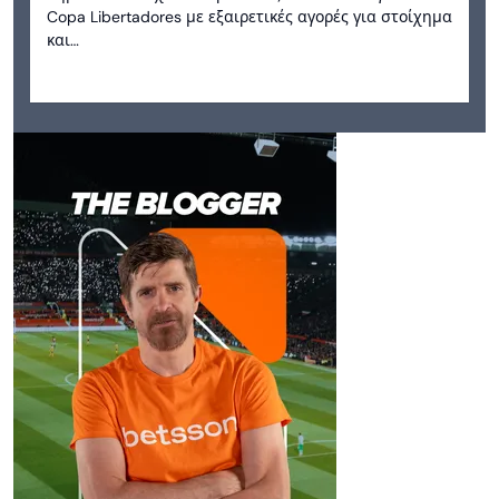
Copa Libertadores με εξαιρετικές αγορές για στοίχημα
και…