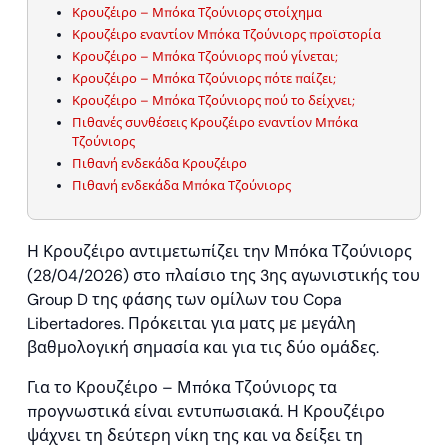
Κρουζέιρο – Μπόκα Τζούνιορς στοίχημα
Κρουζέιρο εναντίον Μπόκα Τζούνιορς προϊστορία
Κρουζέιρο – Μπόκα Τζούνιορς πού γίνεται;
Κρουζέιρο – Μπόκα Τζούνιορς πότε παίζει;
Κρουζέιρο – Μπόκα Τζούνιορς πού το δείχνει;
Πιθανές συνθέσεις Κρουζέιρο εναντίον Μπόκα
Τζούνιορς
Πιθανή ενδεκάδα Κρουζέιρο
Πιθανή ενδεκάδα Μπόκα Τζούνιορς
Η Κρουζέιρο αντιμετωπίζει την Μπόκα Τζούνιορς
(28/04/2026) στο πλαίσιο της 3ης αγωνιστικής του
Group D της φάσης των ομίλων του Copa
Libertadores. Πρόκειται για ματς με μεγάλη
βαθμολογική σημασία και για τις δύο ομάδες.
Για το Κρουζέιρο – Μπόκα Τζούνιορς τα
προγνωστικά είναι εντυπωσιακά. Η Κρουζέιρο
ψάχνει τη δεύτερη νίκη της και να δείξει τη