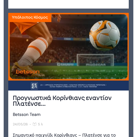
Υπόλοιπος Κόσμος
Προγνωστικά Κορίνθιανς εναντίον
Πλατένσε...
Betsson Team
24/05/26
-
5 λ
Σημαντικό παιχνίδι Κορίνθιανς – Πλατένσε για το