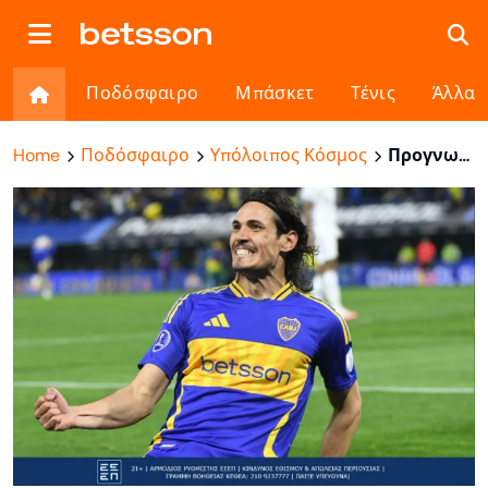
Ποδόσφαιρο
Μπάσκετ
Τένις
Άλλα
Home
Ποδόσφαιρο
Υπόλοιπος Κόσμος
Προγνωστικά Κρουζέιρο εναντίον Μπόκα Τζούνιορς (28/04/2026)