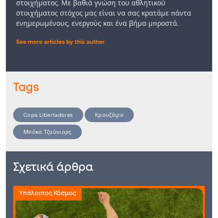
στοιχήματος. Με βαθιά γνώση του αθλητικού
στοιχήματος στόχος μας είναι να σας κρατάμε πάντα
ενημερωμένους, ενεργούς και ένα βήμα μπροστά.
See more articles by this author
Tags
Copa Libertadores
Κρουζέιρο
Μπόκα Τζούνιορς
Σχετικά άρθρα
Υπόλοιπος Κόσμος