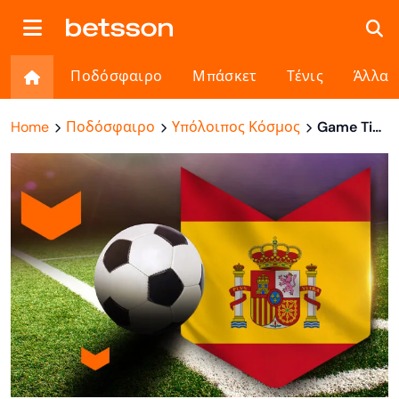
Ποδόσφαιρο
Μπάσκετ
Τένις
Άλλα
Home
Ποδόσφαιρο
Υπόλοιπος Κόσμος
Game Time: Ταραγόνα-Οσασούνα, μάχη πρόκρισης