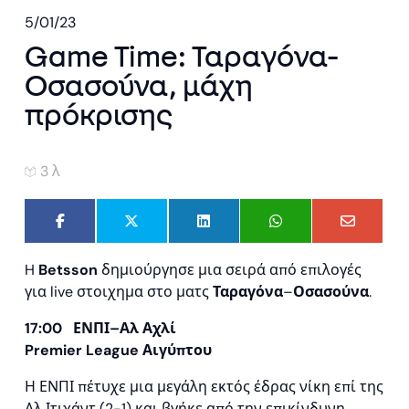
5/01/23
Game Time: Ταραγόνα-
Οσασούνα, μάχη
πρόκρισης
3 λ
H
Betsson
δημιούργησε μια σειρά από επιλογές
για live στοιχημα στο ματς
Ταραγόνα
–
Οσασούνα
.
17:00
ΕΝΠΙ
–
Αλ
Αχλί
Premier League
Αιγύπτου
Η ΕΝΠΙ πέτυχε μια μεγάλη εκτός έδρας νίκη επί της
Αλ Ιτιχάντ (2-1) και βγήκε από την επικίνδυνη