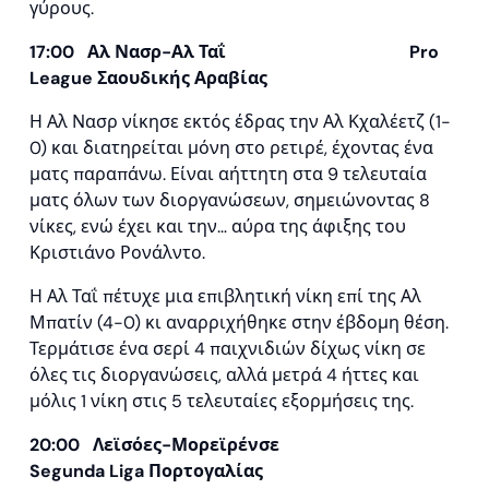
γύρους.
17:00 Αλ Νασρ-Αλ Ταΐ
Pro
League
Σαουδικής Αραβίας
Η Αλ Νασρ νίκησε εκτός έδρας την Αλ Κχαλέετζ (1-
0) και διατηρείται μόνη στο ρετιρέ, έχοντας ένα
ματς παραπάνω. Είναι αήττητη στα 9 τελευταία
ματς όλων των διοργανώσεων, σημειώνοντας 8
νίκες, ενώ έχει και την… αύρα της άφιξης του
Κριστιάνο Ρονάλντο.
Η Αλ Ταΐ πέτυχε μια επιβλητική νίκη επί της Αλ
Μπατίν (4-0) κι αναρριχήθηκε στην έβδομη θέση.
Τερμάτισε ένα σερί 4 παιχνιδιών δίχως νίκη σε
όλες τις διοργανώσεις, αλλά μετρά 4 ήττες και
μόλις 1 νίκη στις 5 τελευταίες εξορμήσεις της.
20:00 Λεϊσόες-Μορεϊρένσε
Segunda
Liga
Πορτογαλίας