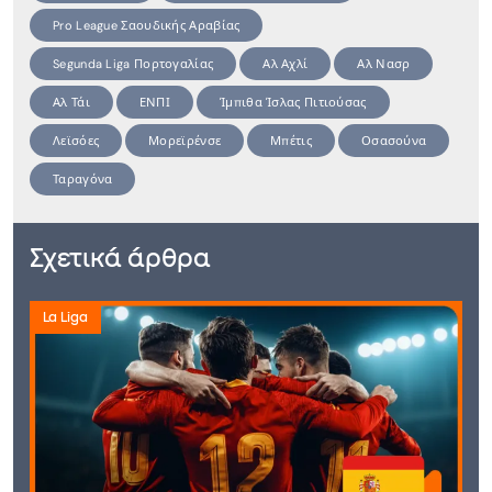
Pro League Σαουδικής Αραβίας
Segunda Liga Πορτογαλίας
Αλ Αχλί
Αλ Νασρ
Αλ Τάι
ΕΝΠΙ
Ίμπιθα Ίσλας Πιτιούσας
Λεϊσόες
Μορεϊρένσε
Μπέτις
Οσασούνα
Ταραγόνα
Σχετικά άρθρα
La Liga