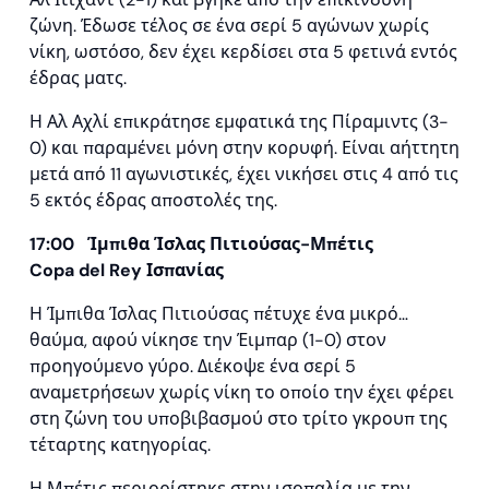
ζώνη. Έδωσε τέλος σε ένα σερί 5 αγώνων χωρίς
νίκη, ωστόσο, δεν έχει κερδίσει στα 5 φετινά εντός
έδρας ματς.
Η Αλ Αχλί επικράτησε εμφατικά της Πίραμιντς (3-
0) και παραμένει μόνη στην κορυφή. Είναι αήττητη
μετά από 11 αγωνιστικές, έχει νικήσει στις 4 από τις
5 εκτός έδρας αποστολές της.
17:00 Ίμπιθα Ίσλας Πιτιούσας-Μπέτις
Copa
del
Rey
Ισπανίας
Η Ίμπιθα Ίσλας Πιτιούσας πέτυχε ένα μικρό…
θαύμα, αφού νίκησε την Έιμπαρ (1-0) στον
προηγούμενο γύρο. Διέκοψε ένα σερί 5
αναμετρήσεων χωρίς νίκη το οποίο την έχει φέρει
στη ζώνη του υποβιβασμού στο τρίτο γκρουπ της
τέταρτης κατηγορίας.
Η Μπέτις περιορίστηκε στην ισοπαλία με την