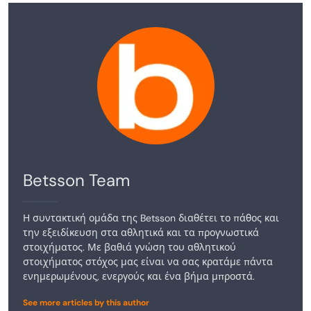
Betsson Team
Η συντακτική ομάδα της Betsson διαθέτει το πάθος και
την εξειδίκευση στα αθλητικά και τα προγνωστικά
στοιχήματος. Με βαθιά γνώση του αθλητικού
στοιχήματος στόχος μας είναι να σας κρατάμε πάντα
ενημερωμένους, ενεργούς και ένα βήμα μπροστά.
See more articles by this author