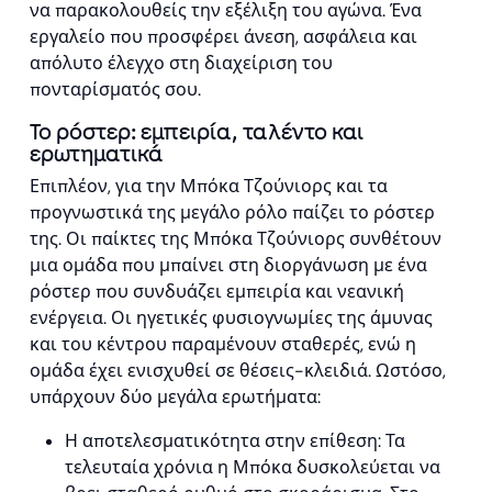
να παρακολουθείς την εξέλιξη του αγώνα. Ένα
εργαλείο που προσφέρει άνεση, ασφάλεια και
απόλυτο έλεγχο στη διαχείριση του
πονταρίσματός σου.
Το ρόστερ: εμπειρία, ταλέντο και
ερωτηματικά
Επιπλέον, για την Μπόκα Τζούνιορς και τα
προγνωστικά της μεγάλο ρόλο παίζει το ρόστερ
της. Οι παίκτες της Μπόκα Τζούνιορς συνθέτουν
μια ομάδα που μπαίνει στη διοργάνωση με ένα
ρόστερ που συνδυάζει εμπειρία και νεανική
ενέργεια. Οι ηγετικές φυσιογνωμίες της άμυνας
και του κέντρου παραμένουν σταθερές, ενώ η
ομάδα έχει ενισχυθεί σε θέσεις-κλειδιά. Ωστόσο,
υπάρχουν δύο μεγάλα ερωτήματα:
Η αποτελεσματικότητα στην επίθεση: Τα
τελευταία χρόνια η Μπόκα δυσκολεύεται να