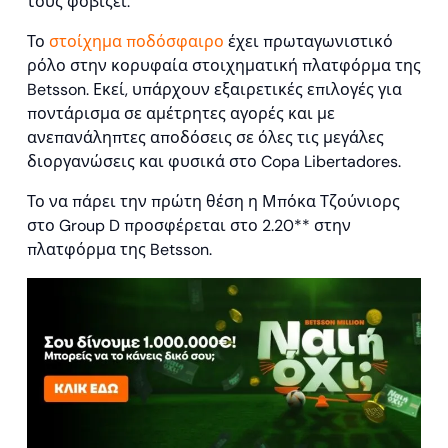
τους φοβίζει.
Το
στοίχημα ποδόσφαιρο
έχει πρωταγωνιστικό
ρόλο στην κορυφαία στοιχηματική πλατφόρμα της
Betsson. Εκεί, υπάρχουν εξαιρετικές επιλογές για
ποντάρισμα σε αμέτρητες αγορές και με
ανεπανάληπτες αποδόσεις σε όλες τις μεγάλες
διοργανώσεις και φυσικά στο Copa Libertadores.
Το να πάρει την πρώτη θέση η Μπόκα Τζούνιορς
στο Group D προσφέρεται στο 2.20** στην
πλατφόρμα της Betsson.