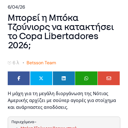
6/04/26
Μπορεί η Μπόκα
Τζούνιορς να κατακτήσει
το Copa Libertadores
2026;
6 λ •
Betsson Team
Η μάχη για τη μεγάλη διοργάνωση της Νότιας
Αμερικής αρχίζει με σούπερ αγορές για στοίχημα
και ανάρπαστες αποδόσεις.
Περιεχόμενα