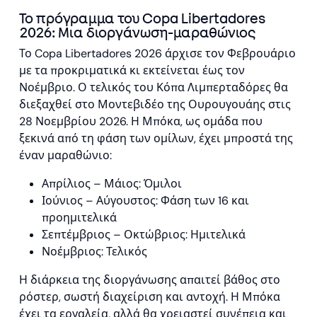
Το πρόγραμμα του Copa Libertadores
2026: Μια διοργάνωση-μαραθώνιος
Το Copa Libertadores 2026 άρχισε τον Φεβρουάριο
με τα προκριματικά κι εκτείνεται έως τον
Νοέμβριο. Ο τελικός του Κόπα Λιμπερταδόρες θα
διεξαχθεί στο Μοντεβιδέο της Ουρουγουάης στις
28 Νοεμβρίου 2026. Η Μπόκα, ως ομάδα που
ξεκινά από τη φάση των ομίλων, έχει μπροστά της
έναν μαραθώνιο:
Απρίλιος – Μάιος: Όμιλοι
Ιούνιος – Αύγουστος: Φάση των 16 και
προημιτελικά
Σεπτέμβριος – Οκτώβριος: Ημιτελικά
Νοέμβριος: Τελικός
Η διάρκεια της διοργάνωσης απαιτεί βάθος στο
ρόστερ, σωστή διαχείριση και αντοχή. Η Μπόκα
έχει τα εργαλεία, αλλά θα χρειαστεί συνέπεια και