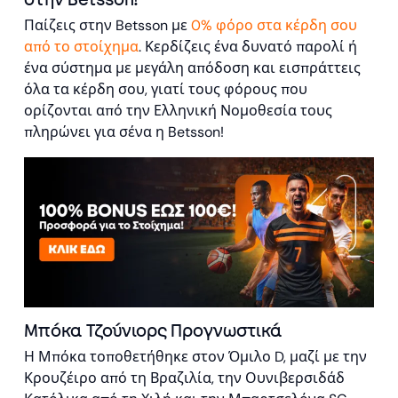
Παίζεις στην Betsson με
0% φόρο στα κέρδη σου
από το στοίχημα
. Κερδίζεις ένα δυνατό παρολί ή
ένα σύστημα με μεγάλη απόδοση και εισπράττεις
όλα τα κέρδη σου, γιατί τους φόρους που
ορίζονται από την Ελληνική Νομοθεσία τους
πληρώνει για σένα η Betsson!
Μπόκα Τζούνιορς Προγνωστικά
Η Μπόκα τοποθετήθηκε στον Όμιλο D, μαζί με την
Κρουζέιρο από τη Βραζιλία, την Ουνιβερσιδάδ