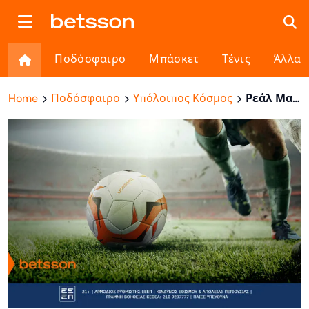
Ποδόσφαιρο
Μπάσκετ
Τένις
Άλλα
Home
Ποδόσφαιρο
Υπόλοιπος Κόσμος
Ρεάλ Μαδρίτης εναντίον Αλ Χιλάλ (18/06/2025): Προγνωστικά και αποδόσεις