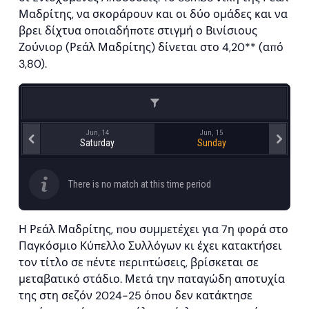
Μαδρίτης, να σκοράρουν και οι δύο ομάδες και να
βρει δίχτυα οποιαδήποτε στιγμή ο Βινίσιους
Ζούνιορ (Ρεάλ Μαδρίτης) δίνεται στο 4,20** (από
3,80).
Jun, 14
Jun, 15
Saturday
Sunday
There is no match at this time period
Η Ρεάλ Μαδρίτης, που συμμετέχει για 7η φορά στο
Παγκόσμιο Κύπελλο Συλλόγων κι έχει κατακτήσει
τον τίτλο σε πέντε περιπτώσεις, βρίσκεται σε
μεταβατικό στάδιο. Μετά την παταγώδη αποτυχία
της στη σεζόν 2024-25 όπου δεν κατάκτησε