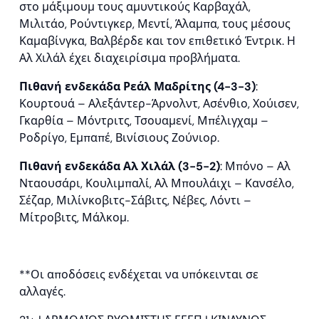
στο μάξιμουμ τους αμυντικούς Καρβαχάλ,
Μιλιτάο, Ρούντιγκερ, Μεντί, Άλαμπα, τους μέσους
Καμαβίνγκα, Βαλβέρδε και τον επιθετικό Έντρικ. Η
Αλ Χιλάλ έχει διαχειρίσιμα προβλήματα.
Πιθανή ενδεκάδα Ρεάλ Μαδρίτης (4-3-3)
:
Κουρτουά – Αλεξάντερ-Άρνολντ, Ασένθιο, Χούισεν,
Γκαρθία – Μόντριτς, Τσουαμενί, Μπέλιγχαμ –
Ροδρίγο, Εμπαπέ, Βινίσιους Ζούνιορ.
Πιθανή ενδεκάδα Αλ Χιλάλ (3-5-2)
: Μπόνο – Αλ
Νταουσάρι, Κουλιμπαλί, Αλ Μπουλάιχι – Κανσέλο,
Σέζαρ, Μιλίνκοβιτς-Σάβιτς, Νέβες, Λόντι –
Μίτροβιτς, Μάλκομ.
**Οι αποδόσεις ενδέχεται να υπόκεινται σε
αλλαγές.