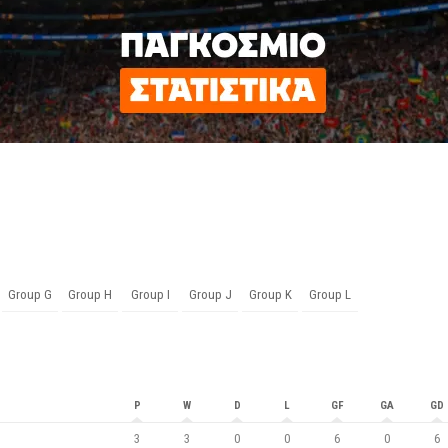
Group G
Group H
Group I
Group J
Group K
Group L
P
W
D
L
GF
GA
GD
3
3
0
0
6
0
6