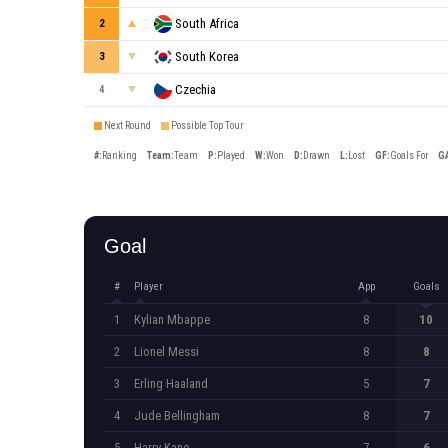
South Africa
2
South Korea
3
Czechia
4
Next Round
Possible Top Tour
#
:
Ranking
Team
:
Team
P
:
Played
W
:
Won
D
:
Drawn
L
:
Lost
GF
:
Goals For
G
Goal
#
Player
App
Goals
1
Kylian Mbappe
8
10
2
Lionel Messi
8
8
3
Erling Haaland
5
7
4
Jude Bellingham
8
7
5
Harry Kane
7
6