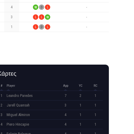
4
-
W
D
L
3
-
L
L
W
1
-
L
D
L
Κάρτες
#
Player
App
YC
RC
1
Leandro Paredes
7
2
1
2
Jarell Quansah
3
1
1
3
Miguel Almiron
4
1
1
4
Piero Hincapie
4
1
1
5
Folarin Balogun
4
1
1