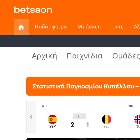
Ποδόσφαιρο
Μπάσκετ
Τένις
Ά
Αρχική
Παιχνίδια
Ομάδε
Στατιστικά Παγκοσμίου Κυπέλλου –
WC
WC
FT
2
1
-
ESP
BEL
N