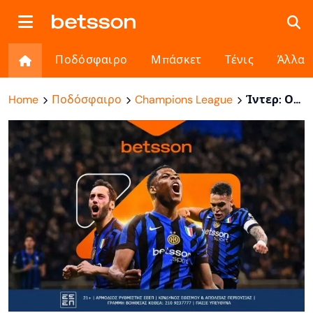
Ποδόσφαιρο
Μπάσκετ
Τένις
Άλλα
Home
Ποδόσφαιρο
Champions League
Ίντερ: Οι ομοιότητες με το 2010 που την κάνουν να ελπίζει για κατάκτηση του Champions League