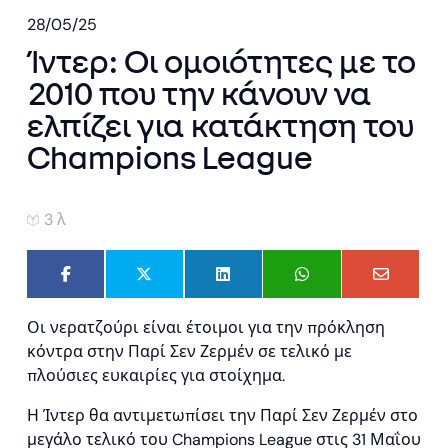
28/05/25
Ίντερ: Οι ομοιότητες με το
2010 που την κάνουν να
ελπίζει για κατάκτηση του
Champions League
3 λ
Οι νερατζούρι είναι έτοιμοι για την πρόκληση
κόντρα στην Παρί Σεν Ζερμέν σε τελικό με
πλούσιες ευκαιρίες για στοίχημα.
Η Ίντερ θα αντιμετωπίσει την Παρί Σεν Ζερμέν στο
μεγάλο τελικό του Champions League στις 31 Μαΐου