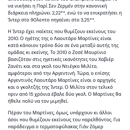
να νικήσει η Παρί Σεν Ζερμέν στην κανονική
διάρκεια πληρώνει 2,22**, ενώ το να επικρατήσει η
Ίντερ στο 90λεπτο πηγαίνει στο 3,25**.
Η Ίντερ έχει παίκτες που θυμίζουν εκείνους του
2010. Ο ηγέτης της ο Λαουτάρο Μαρτίνες είναι
κατά κάποιον τρόπο δύο σε ένα μεταξύ αυτής της
ομάδας κι εκείνης. Το 2010 ο Ζοσέ Μουρίνιο
βασιζόταν στις ηγετικές ικανότητες του Χαβιέρ
Ζανέτι και στα γκολ του Ντιέγκο Μιλίτο,
αμφότεροι από την Αργεντινή. Τώρα, ο επίσης
Αργεντινός Λαουτάρο Μαρτίνες είναι ο αρχηγός
και ο γκολτζής της Ίντερ. Ο Μιλίτο στον τελικό
πριν από 15 χρόνια έβαλε δύο γκολ. Ο Μαρτίνες θα
ήθελε πολύ να τον μιμηθεί.
Πέραν του Μαρτίνες, όμως, υπάρχουν κι άλλοι
άσοι που θυμίζουν εκείνους του παρελθόντος. Για
παράδειγμα ο τερματοφύλακας Γιάν Ζόμερ