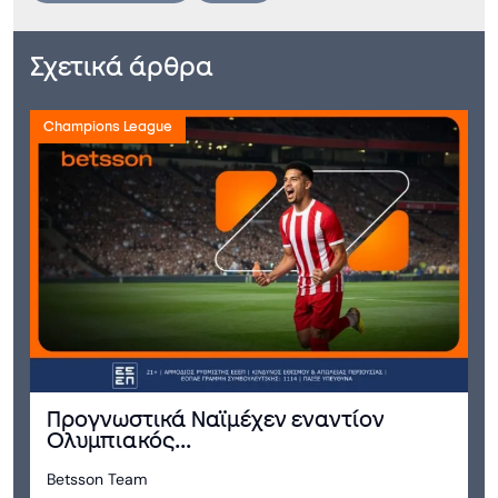
Σχετικά άρθρα
Champions League
Προγνωστικά Ναϊμέχεν εναντίον
Ολυμπιακός...
Betsson Team