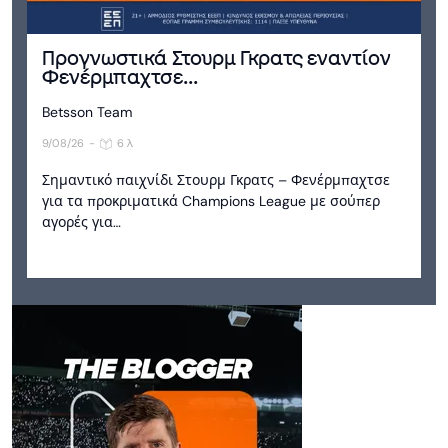
Προγνωστικά Στουρμ Γκρατς εναντίον
Φενέρμπαχτσε...
Betsson Team
9/08/26
-
6 λ
Σημαντικό παιχνίδι Στουρμ Γκρατς – Φενέρμπαχτσε
για τα προκριματικά Champions League με σούπερ
αγορές για…