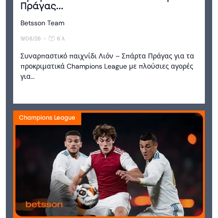
Πράγας...
Betsson Team
9/08/26
-
6 λ
Συναρπαστικό παιχνίδι Λιόν – Σπάρτα Πράγας για τα
προκριματικά Champions League με πλούσιες αγορές
για…
Champions League