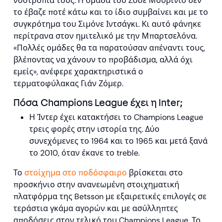
νοοτροπία τους. Η ομάδα του Ζοσέ Μουρίνιο δεν
το έβαζε ποτέ κάτω και το ίδιο συμβαίνει και με το
συγκρότημα του Σιμόνε Ιντσάγκι. Κι αυτό φάνηκε
περίτρανα στον ημιτελικό με την Μπαρτσελόνα.
«Πολλές ομάδες θα τα παρατούσαν απέναντι τους,
βλέποντας να χάνουν το προβάδισμα, αλλά όχι
εμείς», ανέφερε χαρακτηριστικά ο
τερματοφύλακας Γιάν Ζόμερ.
Πόσα Champions League έχει η Inter;
Η Ίντερ έχει κατακτήσει το Champions League
τρεις φορές στην ιστορία της. Δύο
συνεχόμενες το 1964 και το 1965 και μετά ξανά
το 2010, όταν έκανε το treble.
Το
στοίχημα στο ποδόσφαιρο
βρίσκεται στο
προσκήνιο στην ανανεωμένη στοιχηματική
πλατφόρμα της Betsson με εξαιρετικές επιλογές σε
τεράστια γκάμα αγορών και με ασύλληπτες
αποδόσεις στον τελικό του Champions League. Το