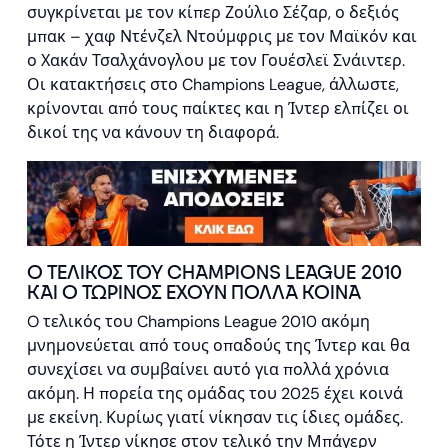
συγκρίνεται με τον κίπερ Ζούλιο Σέζαρ, ο δεξιός
μπακ – χαφ Ντένζελ Ντούμφρις με τον Μαϊκόν και
ο Χακάν Τσαλχάνογλου με τον Γουέσλεϊ Σνάιντερ.
Οι κατακτήσεις στο Champions League, άλλωστε,
κρίνονται από τους παίκτες και η Ίντερ ελπίζει οι
δικοί της να κάνουν τη διαφορά.
Ο ΤΕΛΙΚΟΣ ΤΟΥ CHAMPIONS LEAGUE 2010
ΚΑΙ Ο ΤΩΡΙΝΟΣ ΕΧΟΥΝ ΠΟΛΛΑ ΚΟΙΝΑ
O τελικός του Champions League 2010 ακόμη
μνημονεύεται από τους οπαδούς της Ίντερ και θα
συνεχίσει να συμβαίνει αυτό για πολλά χρόνια
ακόμη. Η πορεία της ομάδας του 2025 έχει κοινά
με εκείνη. Κυρίως γιατί νίκησαν τις ίδιες ομάδες.
Τότε η Ίντερ νίκησε στον τελικό την Μπάγερν