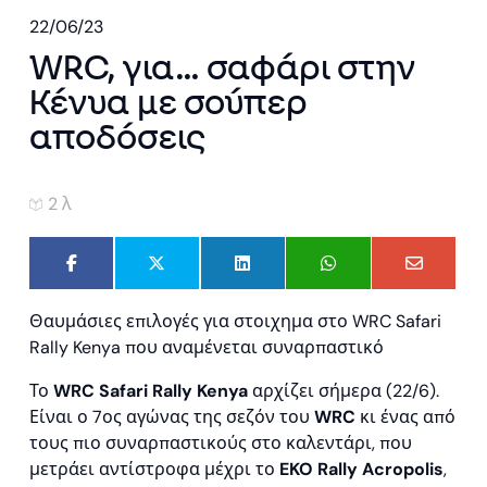
22/06/23
WRC, για… σαφάρι στην
Κένυα με σούπερ
αποδόσεις
2 λ
Θαυμάσιες επιλογές για στοιχημα στο WRC Safari
Rally Kenya που αναμένεται συναρπαστικό
Το
WRC
Safari
Rally
Kenya
αρχίζει σήμερα (22/6).
Είναι ο 7ος αγώνας της σεζόν του
WRC
κι ένας από
τους πιο συναρπαστικούς στο καλεντάρι, που
μετράει αντίστροφα μέχρι το
EKO
Rally
Acropolis
,