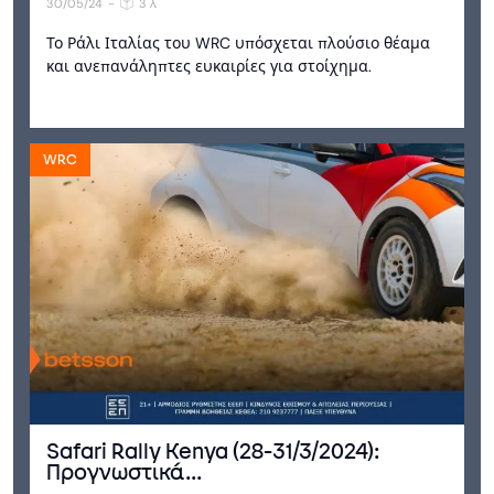
30/05/24
-
3 λ
Το Ράλι Ιταλίας του WRC υπόσχεται πλούσιο θέαμα
και ανεπανάληπτες ευκαιρίες για στοίχημα.
WRC
Safari Rally Kenya (28-31/3/2024):
Προγνωστικά...