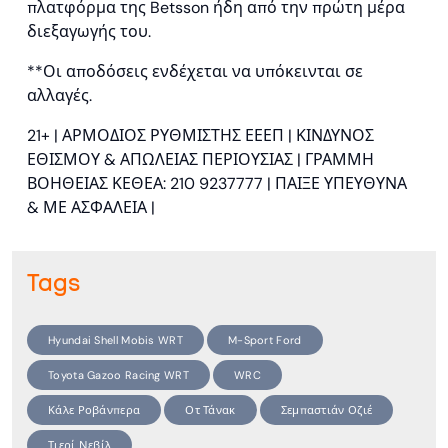
πλατφόρμα της Betsson ήδη από την πρώτη μέρα
διεξαγωγής του.
**Οι αποδόσεις ενδέχεται να υπόκεινται σε
αλλαγές.
21+ | ΑΡΜΟΔΙΟΣ ΡΥΘΜΙΣΤΗΣ ΕΕΕΠ | ΚΙΝΔΥΝΟΣ
ΕΘΙΣΜΟΥ & ΑΠΩΛΕΙΑΣ ΠΕΡΙΟΥΣΙΑΣ | ΓΡΑΜΜΗ
ΒΟΗΘΕΙΑΣ ΚΕΘΕΑ: 210 9237777 | ΠΑΙΞΕ ΥΠΕΥΘΥΝΑ
& ΜΕ ΑΣΦΑΛΕΙΑ |
Tags
Hyundai Shell Mobis WRT
M-Sport Ford
Toyota Gazoo Racing WRT
WRC
Κάλε Ροβάνπερα
Οτ Τάνακ
Σεμπαστιάν Οζιέ
Τιερί Νεβίλ