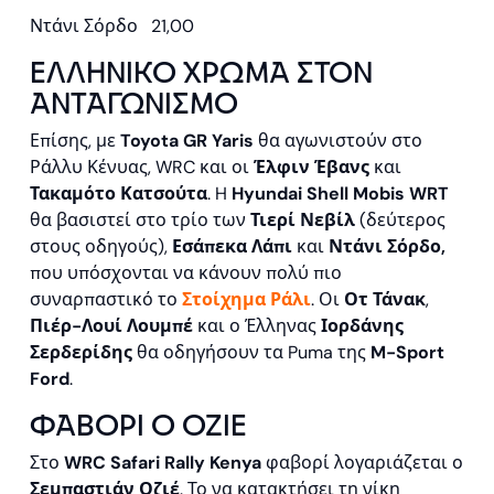
Ντάνι Σόρδο 21,00
ΕΛΛΗΝΙΚΟ ΧΡΩΜΑ ΣΤΟΝ
ΑΝΤΑΓΩΝΙΣΜΟ
Επίσης, με
Toyota GR Yaris
θα αγωνιστούν στο
Ράλλυ Κένυας, WRC και οι
Έλφιν Έβανς
και
Τακαμότο Κατσούτα
. H
Hyundai Shell Mobis WRT
θα βασιστεί στο τρίο των
Τιερί Νεβίλ
(δεύτερος
στους οδηγούς),
Εσάπεκα Λάπι
και
Ντάνι Σόρδο,
που υπόσχονται να κάνουν πολύ πιο
συναρπαστικό το
Στοίχημα Ράλι
. Οι
Οτ Τάνακ
,
Πιέρ-Λουί Λουμπέ
και ο Έλληνας
Ιορδάνης
Σερδερίδης
θα οδηγήσουν τα Puma της
M-Sport
Ford
.
ΦΑΒΟΡΙ Ο ΟΖΙΕ
Στο
WRC Safari Rally Kenya
φαβορί λογαριάζεται ο
Σεμπαστιάν Οζιέ
. Το να κατακτήσει τη νίκη