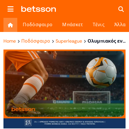
Ποδόσφαιρο
Μπάσκετ
Τένις
Άλλα
Home
Ποδόσφαιρο
Superleague
Ολυμπιακός εναντίον Νόριτς (25/07/2025): Προγνωστικά και αποδόσεις