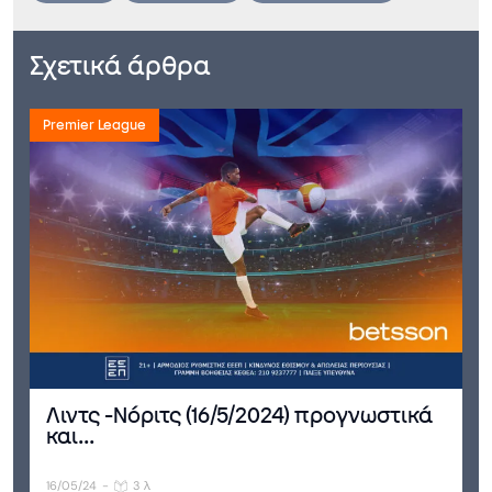
Σχετικά άρθρα
Premier League
Λιντς -Νόριτς (16/5/2024) προγνωστικά
και...
16/05/24
-
3 λ