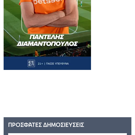
ΠΡΟΣΦΑΤΕΣ ΔΗΜΟΣΙΕΥΣΕΙΣ