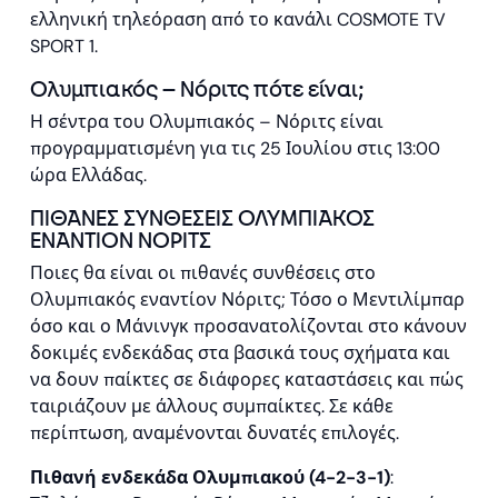
ελληνική τηλεόραση από το κανάλι COSMOTE TV
SPORT 1.
Ολυμπιακός – Νόριτς πότε είναι;
Η σέντρα του Ολυμπιακός – Νόριτς είναι
προγραμματισμένη για τις 25 Ιουλίου στις 13:00
ώρα Ελλάδας.
ΠΙΘΑΝΕΣ ΣΥΝΘΕΣΕΙΣ ΟΛΥΜΠΙΑΚΟΣ
ΕΝΑΝΤΙΟΝ ΝΟΡΙΤΣ
Ποιες θα είναι οι πιθανές συνθέσεις στο
Ολυμπιακός εναντίον Νόριτς; Τόσο ο Μεντιλίμπαρ
όσο και ο Μάνινγκ προσανατολίζονται στο κάνουν
δοκιμές ενδεκάδας στα βασικά τους σχήματα και
να δουν παίκτες σε διάφορες καταστάσεις και πώς
ταιριάζουν με άλλους συμπαίκτες. Σε κάθε
περίπτωση, αναμένονται δυνατές επιλογές.
Πιθανή ενδεκάδα Ολυμπιακού (4-2-3-1)
: