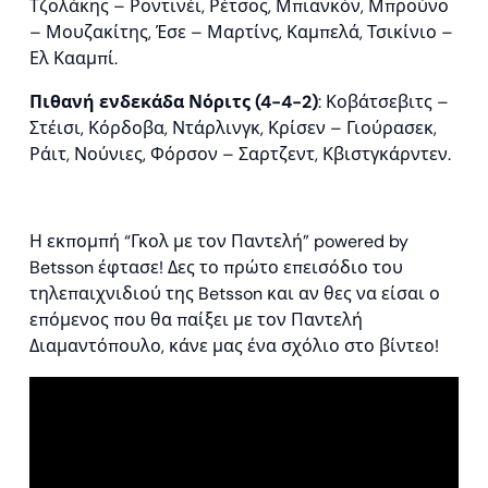
Τζολάκης – Ροντινέι, Ρέτσος, Μπιανκόν, Μπρούνο
– Μουζακίτης, Έσε – Μαρτίνς, Καμπελά, Τσικίνιο –
Ελ Κααμπί.
Πιθανή ενδεκάδα Νόριτς (4-4-2)
: Κοβάτσεβιτς –
Στέισι, Κόρδοβα, Ντάρλινγκ, Κρίσεν – Γιούρασεκ,
Ράιτ, Νούνιες, Φόρσον – Σαρτζεντ, Κβιστγκάρντεν.
Η εκπομπή “Γκολ με τον Παντελή” powered by
Betsson έφτασε! Δες το πρώτο επεισόδιο του
τηλεπαιχνιδιού της Betsson και αν θες να είσαι ο
επόμενος που θα παίξει με τον Παντελή
Διαμαντόπουλο, κάνε μας ένα σχόλιο στο βίντεο!