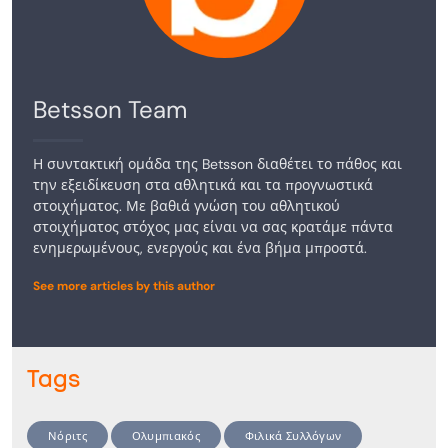
Betsson Team
Η συντακτική ομάδα της Betsson διαθέτει το πάθος και
την εξειδίκευση στα αθλητικά και τα προγνωστικά
στοιχήματος. Με βαθιά γνώση του αθλητικού
στοιχήματος στόχος μας είναι να σας κρατάμε πάντα
ενημερωμένους, ενεργούς και ένα βήμα μπροστά.
See more articles by this author
Tags
Νόριτς
Ολυμπιακός
Φιλικά Συλλόγων