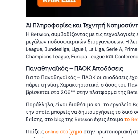
ΑΙ Πληροφορίες και Τεχνητή Νοημοσύν
Η Betsson, συμβαδίζοντας με τις τεχνολογικές 
μεγάλων ποδοσφαιρικών διοργανώσεων. Η λειτο
League, Bundesliga, Ligue 1, La Liga, Serie A, Pr
Champions League, Europa League και Conferenc
Παναθηναϊκός – ΠΑΟΚ Αποδόσεις
Για το Παναθηναϊκός – ΠΑΟΚ οι αποδόσεις έχ
πάρει τη νίκη. Χαρακτηριστικά, ο άσος του Πα
βρίσκεται στο 2.06** στην πλατφόρμα της Bets
Παράλληλα, είναι διαθέσιμο και το εργαλείο Be
την οποία μπορείς να δημιουργήσεις το δικό σ
Επίσης, στο blog της Betsson έχεις έτοιμο
το Be
Παίζεις
online στοίχημα
στην πρωτοποριακή στο