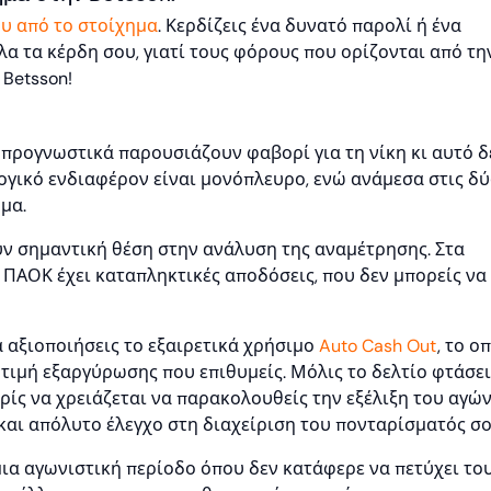
υ από το στοίχημα
. Κερδίζεις ένα δυνατό παρολί ή ένα
α τα κέρδη σου, γιατί τους φόρους που ορίζονται από τη
Betsson!
προγνωστικά παρουσιάζουν φαβορί για τη νίκη κι αυτό δ
ογικό ενδιαφέρον είναι μονόπλευρο, ενώ ανάμεσα στις δ
μα.
ουν σημαντική θέση στην ανάλυση της αναμέτρησης. Στα
 ΠΑΟΚ έχει καταπληκτικές αποδόσεις, που δεν μπορείς να
α αξιοποιήσεις το εξαιρετικά χρήσιμο
Auto Cash Out
, το ο
 τιμή εξαργύρωσης που επιθυμείς. Μόλις το δελτίο φτάσει 
ίς να χρειάζεται να παρακολουθείς την εξέλιξη του αγών
και απόλυτο έλεγχο στη διαχείριση του πονταρίσματός σο
μια αγωνιστική περίοδο όπου δεν κατάφερε να πετύχει το