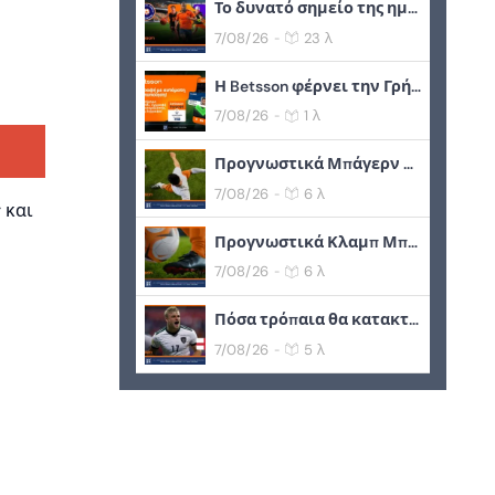
Το δυνατό σημείο της ημέρας
7/08/26
23 λ
-
Η Betsson φέρνει την Γρήγορη Εγγραφή με αυτόματη Viva Ταυτοποίηση μέσω gov.gr και αλλάζει το παιχνίδι!
7/08/26
1 λ
-
Προγνωστικά Μπάγερν Μονάχου εναντίον Άστον Βίλα (07/08/2026)
7/08/26
6 λ
-
 και
Προγνωστικά Κλαμπ Μπριζ εναντίον Κορτράικ (07/08/2026)
7/08/26
6 λ
-
Πόσα τρόπαια θα κατακτήσει η Άρσεναλ;
7/08/26
5 λ
-