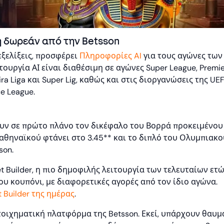
η δωρεάν από την Betsson
εξελίξεις, προσφέρει
Πληροφορίες AI
για τους αγώνες των
υργία ΑΙ είναι διαθέσιμη σε αγώνες Super League, Premie
imeira Liga και Super Lig, καθώς και στις διοργανώσεις της UEF
e League.
ουν σε πρώτο πλάνο τον δικέφαλο του Βορρά προκειμένου
ναθηναϊκού φτάνει στο 3.45** και το διπλό του Ολυμπιακο
son.
t Builder, η πιο δημοφιλής λειτουργία των τελευταίων ετώ
ου κουπόνι, με διαφορετικές αγορές από τον ίδιο αγώνα.
t Builder της ημέρας
.
ιχηματική πλατφόρμα της Betsson. Εκεί, υπάρχουν θαυμ