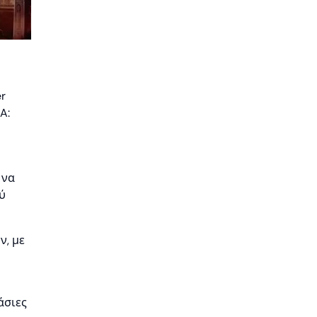
r
A:
 να
ύ
ν, με
άσιες