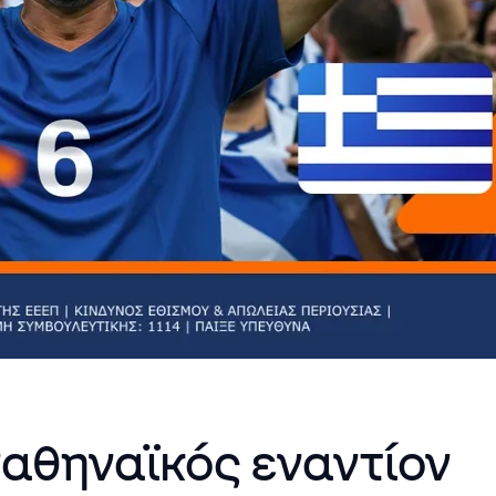
αθηναϊκός εναντίον