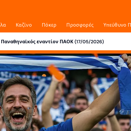
λλα
Καζίνο
Πόκερ
Προσφορές
Υπεύθυνο Π
Παναθηναϊκός εναντίον ΠΑΟΚ (17/05/2026)