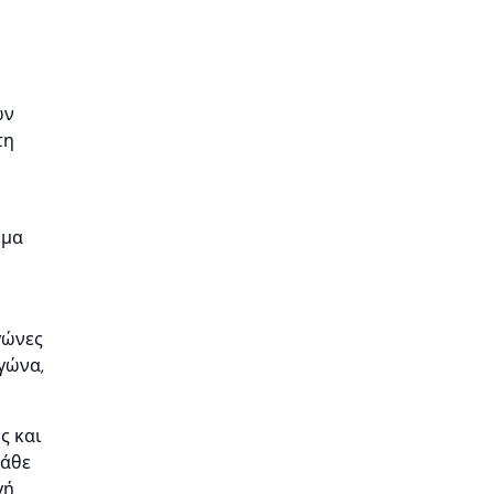
ων
τη
ημα
γώνες
γώνα,
ς και
κάθε
γή