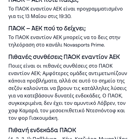
Το ΠΑΟΚ εναντίον ΑΕΚ είναι προγραμματισμένο
για τις 13 Μαΐου στις 19:30.
ΠΑΟΚ – ΑΕΚ πού το δείχνει;
Το ΠΑΟΚ εναντίον ΑΕΚ μπορείς να το δεις στην
τηλεόραση στο κανάλι Novasports Prime.
Πιθανές συνθέσεις ΠΑΟΚ εναντίον ΑΕΚ
Ποιες είναι οι πιθανές συνθέσεις στο ΠΑΟΚ
εναντίον ΑΕΚ; Αμφότερες ομάδες αντιμετωπίζουν
κάποια προβλήματα, αλλά σε αυτό το σημείο της
σεζόν καλούνται να βρουν τις κατάλληλες λύσεις
για να κατεβάσουν δυνατές ενδεκάδες. Ο ΠΑΟΚ,
συγκεκριμένα, δεν έχει τον αμυντικό Λόβρεν, τον
χαφ Καμαρά, τον μεσοεπιθετικό Ντεσπόντοφ και
τον φορ Γιακουμάκη.
Πιθανή ενδεκάδα ΠΑΟΚ