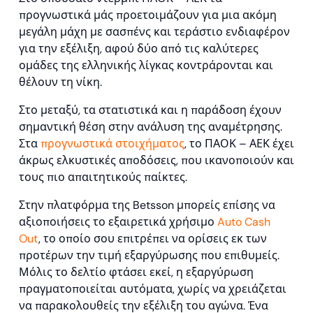
προγνωστικά μάς προετοιμάζουν για μια ακόμη
μεγάλη μάχη με σασπένς και τεράστιο ενδιαφέρον
για την εξέλιξη, αφού δύο από τις καλύτερες
ομάδες της ελληνικής λίγκας κοντράρονται και
θέλουν τη νίκη.
Στο μεταξύ, τα στατιστικά και η παράδοση έχουν
σημαντική θέση στην ανάλυση της αναμέτρησης.
Στα
προγνωστικά στοιχήματος
, το ΠΑΟΚ – ΑΕΚ έχει
άκρως ελκυστικές αποδόσεις, που ικανοποιούν και
τους πιο απαιτητικούς παίκτες.
Στην πλατφόρμα της Betsson μπορείς επίσης να
αξιοποιήσεις το εξαιρετικά χρήσιμο
Auto Cash
Out
, το οποίο σου επιτρέπει να ορίσεις εκ των
προτέρων την τιμή εξαργύρωσης που επιθυμείς.
Μόλις το δελτίο φτάσει εκεί, η εξαργύρωση
πραγματοποιείται αυτόματα, χωρίς να χρειάζεται
να παρακολουθείς την εξέλιξη του αγώνα. Ένα