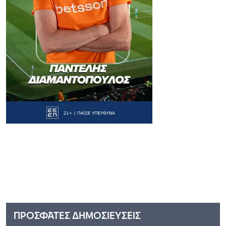
ΠΡΟΣΦΑΤΕΣ ΔΗΜΟΣΙΕΥΣΕΙΣ