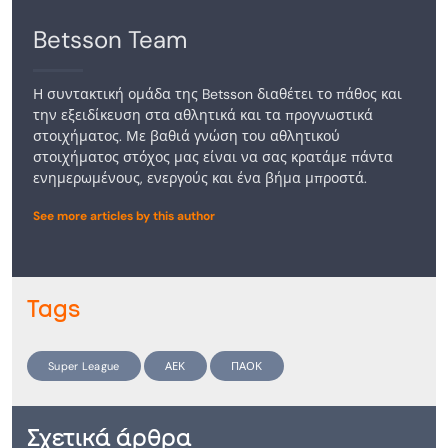
Betsson Team
Η συντακτική ομάδα της Betsson διαθέτει το πάθος και
την εξειδίκευση στα αθλητικά και τα προγνωστικά
στοιχήματος. Με βαθιά γνώση του αθλητικού
στοιχήματος στόχος μας είναι να σας κρατάμε πάντα
ενημερωμένους, ενεργούς και ένα βήμα μπροστά.
See more articles by this author
Tags
Super League
ΑΕΚ
ΠΑΟΚ
Σχετικά άρθρα