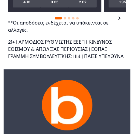
**Οι αποδόσεις ενδέχεται να υπόκεινται σε
αλλαγές.
21+ | ΑΡΜΟΔΙΟΣ ΡΥΘΜΙΣΤΗΣ ΕΕΕΠ | ΚΙΝΔΥΝΟΣ
ΕΘΙΣΜΟΥ & ΑΠΩΛΕΙΑΣ ΠΕΡΙΟΥΣΙΑΣ | ΕΟΠΑΕ
ΓΡΑΜΜΗ ΣΥΜΒΟΥΛΕΥΤΙΚΗΣ: 1114 | ΠΑΙΞΕ ΥΠΕΥΘΥΝΑ